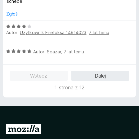
schede.
n
5
a
/
Zgłoś
:
5
5
O
/
Autor:
Użytkownik Firefoksa 14914023
,
7 lat temu
c
5
e
n
O
Autor:
Seazar
,
7 lat temu
a
c
:
e
4
n
/
Wstecz
Dalej
a
5
:
1. strona z 12
5
/
5
S
t