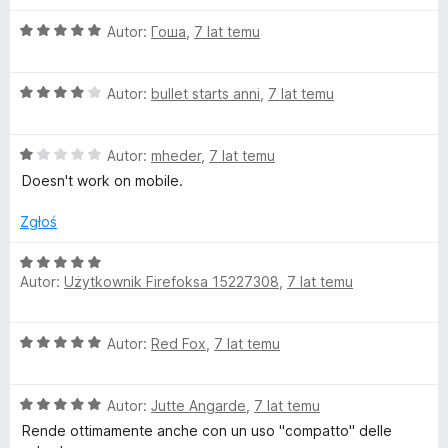
t
e
:
5
O
n
Autor:
Гоша
,
7 lat temu
5
o
c
a
/
e
:
5
O
n
p
Autor:
bullet starts anni
,
7 lat temu
5
c
a
/
e
:
5
,
O
n
Autor:
mheder
,
7 lat temu
5
c
a
/
Doesn't work on mobile.
m
e
:
5
n
4
Zgłoś
o
a
/
:
5
O
1
Autor:
Użytkownik Firefoksa 15227308
,
7 lat temu
c
b
/
e
5
n
i
O
Autor:
Red Fox
,
7 lat temu
a
c
:
l
e
5
O
n
Autor:
Jutte Angarde
,
7 lat temu
/
c
a
e
5
Rende ottimamente anche con un uso "compatto" delle
e
: