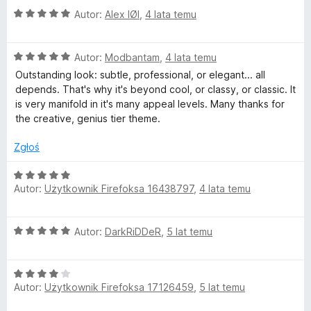
5
O
n
Autor:
Alex IØI
,
4 lata temu
/
l
c
a
5
e
:
a
O
n
Autor:
Modbantam
,
4 lata temu
5
c
a
/
Outstanding look: subtle, professional, or elegant... all
e
:
5
c
depends. That's why it's beyond cool, or classy, or classic. It
n
5
is very manifold in it's many appeal levels. Many thanks for
a
/
the creative, genius tier theme.
k
:
5
5
Zgłoś
G
/
5
O
r
Autor:
Użytkownik Firefoksa 16438797
,
4 lata temu
c
e
n
a
O
Autor:
DarkRiDDeR
,
5 lat temu
a
c
:
y
e
5
O
n
/
Autor:
Użytkownik Firefoksa 17126459
W
,
5 lat temu
c
a
5
e
: