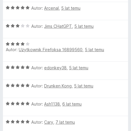
n
5
h
O
Autor:
Arcenal
,
5 lat temu
a
/
c
:
5
i
e
4
O
n
Autor:
Jims CHatGPT
,
5 lat temu
/
c
t
a
5
e
:
O
n
5
e
Autor:
Użytkownik Firefoksa 16899560
,
5 lat temu
c
a
/
e
:
5
/
n
3
O
Autor:
edonkey38
,
5 lat temu
a
/
c
d
:
5
e
4
O
n
Autor:
Drunken Kong
,
5 lat temu
/
e
c
a
5
e
:
s
O
n
Autor:
Ash1138
,
6 lat temu
5
c
a
/
e
:
k
5
O
n
Autor:
Cary
,
7 lat temu
5
c
a
/