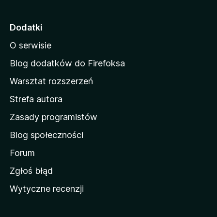
r
o
Dodatki
n
O serwisie
a
d
Blog dodatków do Firefoksa
o
Warsztat rozszerzeń
m
Strefa autora
o
w
Zasady programistów
a
Blog społeczności
M
o
Forum
z
Zgłoś błąd
i
Wytyczne recenzji
l
l