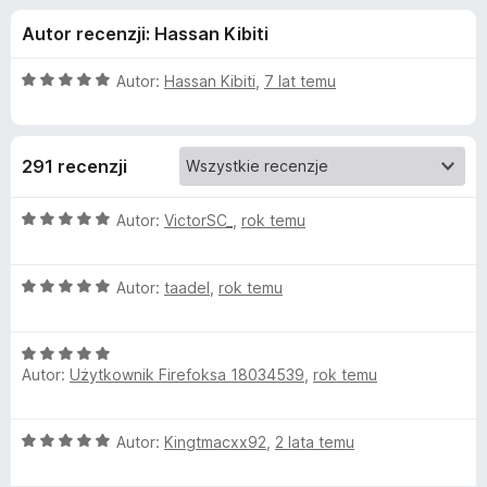
j
5
a
Autor recenzji: Hassan Kibiti
r
e
k
O
Autor:
Hassan Kibiti
,
7 lat temu
i
d
c
F
e
n
i
o
291 recenzji
a
r
:
e
d
5
O
Autor:
VictorSC_
,
rok temu
f
/
c
o
a
5
e
x
O
n
Autor:
taadel
,
rok temu
c
a
t
e
:
O
n
5
k
Autor:
Użytkownik Firefoksa 18034539
,
rok temu
c
a
/
e
:
5
u
n
5
O
Autor:
Kingtmacxx92
,
2 lata temu
a
/
c
B
:
5
e