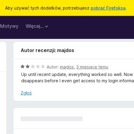
Aby używać tych dodatków, potrzebujesz
pobrać Firefoksa
.
Motywy
Więcej…
Autor recenzji: majdos
O
Autor:
majdos
,
3 miesiące temu
c
Up until recent update, everything worked so well. Now 
e
disappears before I even get access to my login informa
n
a
Zgłoś
:
2
/
5