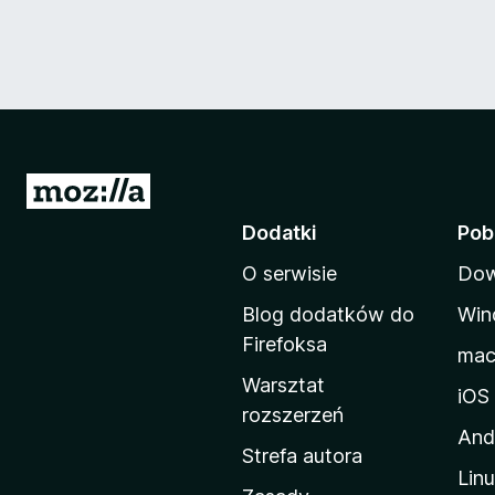
S
t
Dodatki
Pob
r
O serwisie
Dow
o
n
Blog dodatków do
Win
a
Firefoksa
ma
d
Warsztat
o
iOS
rozszerzeń
m
And
o
Strefa autora
Lin
w