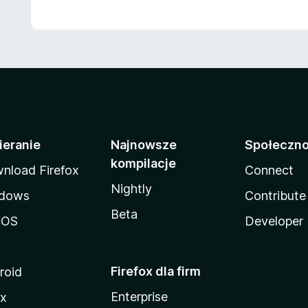
ieranie
Najnowsze
Społeczn
kompilacje
nload Firefox
Connect
Nightly
dows
Contribute
Beta
cOS
Developer
Firefox dla firm
roid
Enterprise
ux