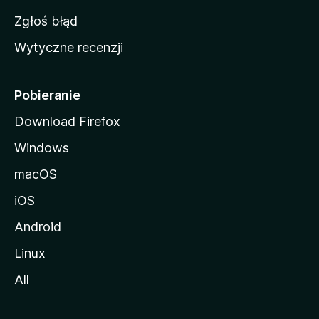
z
Zgłoś błąd
i
Wytyczne recenzji
l
l
i
Pobieranie
Download Firefox
Windows
macOS
iOS
Android
Linux
All