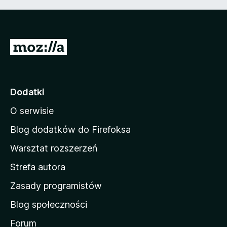
S
t
r
o
Dodatki
n
O serwisie
a
d
Blog dodatków do Firefoksa
o
Warsztat rozszerzeń
m
Strefa autora
o
w
Zasady programistów
a
Blog społeczności
M
o
Forum