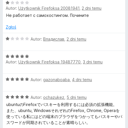
4
O
/
Autor:
Użytkownik Firefoksa 20081941
,
2 dni temu
i
c
5
e
Не работает с самохостингом. Почините
n
t
a
Zgłoś
:
w
1
O
Autor:
Владислав
,
2 dni temu
/
c
a
5
e
O
n
Autor:
Użytkownik Firefoksa 19487770
,
3 dni temu
c
a
r
e
:
n
1
d
O
Autor:
gazonaboaba
,
4 dni temu
a
/
c
:
5
e
e
5
O
n
Autor:
ochazukez
,
5 dni temu
/
c
a
5
ubuntuのFirefoxでパスキーを利用するには必須の拡張機能。
n
e
:
また、ubuntu, WindowsそれぞれのFirefox, Chrome, Operaを
n
5
使っている私にはどの端末のブラウザをつかってもパスキーやパ
-
a
/
スワードが同期されていることが素晴らしい。
:
5