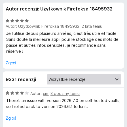
j
5
a
Autor recenzji: Użytkownik Firefoksa 18495932
r
e
k
O
i
Autor:
Użytkownik Firefoksa 18495932
,
2 lata temu
d
c
F
e
Je l'utilise depuis plusieurs années, c'est très utile et facile.
n
i
Sans doute la meilleure appli pour le stockage des mots de
o
a
passe et autres infos sensibles. je recommande sans
r
:
réserve !
e
d
5
f
/
Zgłoś
o
a
5
x
9331 recenzji
t
O
Autor:
xin
,
3 godziny temu
k
c
There’s an issue with version 2026.7.0 on self‑hosted vaults,
e
so I rolled back to version 2026.6.1 to fix it.
u
n
a
Zgłoś
B
: