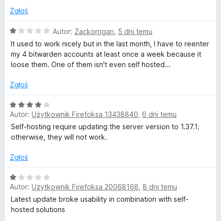
D
5
Zgłoś
/
5
a
O
Autor:
Zackorrigan
,
5 dni temu
c
It used to work nicely but in the last month, I have to reenter
e
my 4 bitwarden accounts at least once a week because it
r
n
loose them. One of them isn't even self hosted...
a
m
:
Zgłoś
1
o
/
O
5
Autor:
Użytkownik Firefoksa 13438840
,
6 dni temu
c
w
e
Self-hosting require updating the server version to 1.37.1;
n
otherwise, they will not work.
a
y
:
Zgłoś
4
m
/
O
Autor:
Użytkownik Firefoksa 20068168
,
8 dni temu
5
c
e
e
Latest update broke usability in combination with self-
n
hosted solutions
a