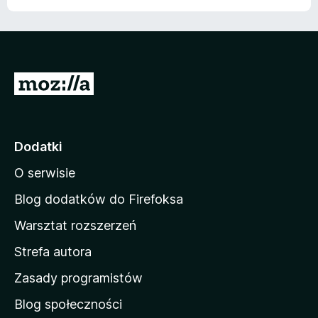
S
t
r
o
Dodatki
n
O serwisie
a
d
Blog dodatków do Firefoksa
o
Warsztat rozszerzeń
m
Strefa autora
o
w
Zasady programistów
a
Blog społeczności
M