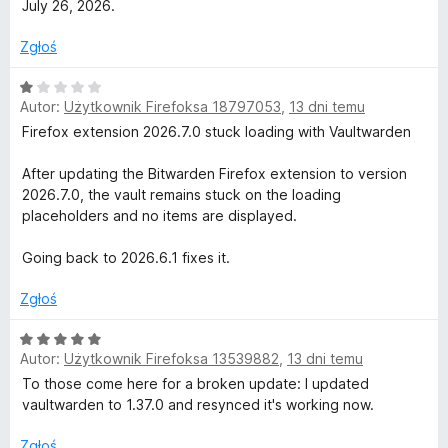
n
July 26, 2026.
a
:
Zgłoś
5
/
O
5
Autor:
Użytkownik Firefoksa 18797053
,
13 dni temu
c
e
Firefox extension 2026.7.0 stuck loading with Vaultwarden
n
a
After updating the Bitwarden Firefox extension to version
:
2026.7.0, the vault remains stuck on the loading
1
placeholders and no items are displayed.
/
5
Going back to 2026.6.1 fixes it.
Zgłoś
O
Autor:
Użytkownik Firefoksa 13539882
,
13 dni temu
c
e
To those come here for a broken update: I updated
n
vaultwarden to 1.37.0 and resynced it's working now.
a
:
Zgłoś