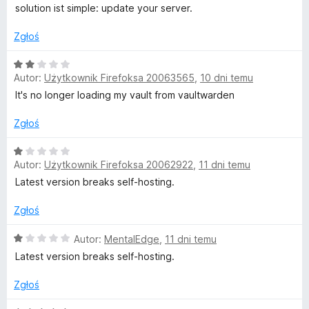
n
1
solution ist simple: update your server.
ł
a
/
:
5
Zgłoś
5
/
O
Autor:
Użytkownik Firefoksa 20063565
,
10 dni temu
5
c
e
It's no longer loading my vault from vaultwarden
n
a
Zgłoś
:
2
O
Autor:
Użytkownik Firefoksa 20062922
,
11 dni temu
/
c
5
e
Latest version breaks self-hosting.
n
a
Zgłoś
:
1
O
Autor:
MentalEdge
,
11 dni temu
/
c
Latest version breaks self-hosting.
5
e
n
Zgłoś
a