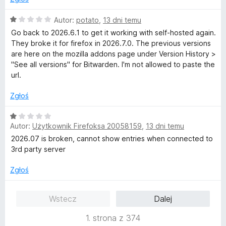
5
/
O
Autor:
potato
,
13 dni temu
5
c
Go back to 2026.6.1 to get it working with self-hosted again.
e
They broke it for firefox in 2026.7.0. The previous versions
n
are here on the mozilla addons page under Version History >
a
"See all versions" for Bitwarden. I'm not allowed to paste the
:
url.
1
/
Zgłoś
5
O
Autor:
Użytkownik Firefoksa 20058159
,
13 dni temu
c
e
2026.07 is broken, cannot show entries when connected to
n
3rd party server
a
:
Zgłoś
1
/
Wstecz
Dalej
5
1. strona z 374