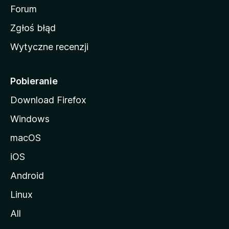
o
Forum
z
Zgłoś błąd
i
Wytyczne recenzji
l
l
i
Pobieranie
Download Firefox
Windows
macOS
iOS
Android
Linux
All