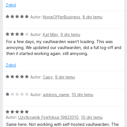
n
:
Zgłoś
1
e
/
O
Autor:
NoneOfYerBusiness
,
8 dni temu
5
c
d
e
O
n
Autor:
Kat May
,
9 dni temu
c
ż
a
For a few days, my vaultwarden wasn't loading. This was
e
:
annoying. We updated our vaultwarden, did a full log-off and
n
5
then it started working again. still annyoing.
e
a
/
:
5
Zgłoś
r
4
/
O
Autor:
Capy
,
9 dni temu
h
5
c
e
O
n
a
Autor:
addons_name
,
10 dni temu
c
a
e
:
s
O
n
5
Autor:
Użytkownik Firefoksa 19823310
,
10 dni temu
c
a
/
e
e
:
5
Same here. Not workling with self-hosted vaultwarden. The