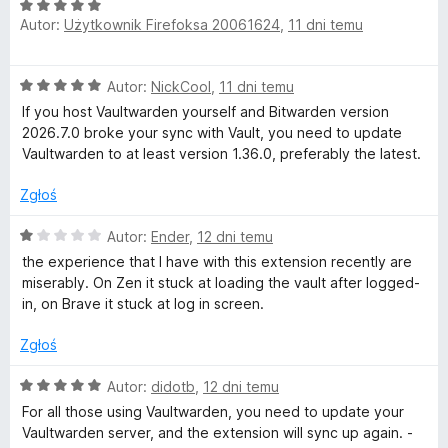
:
O
1
Autor:
Użytkownik Firefoksa 20061624
,
11 dni temu
c
/
e
5
n
O
Autor:
NickCool
,
11 dni temu
a
c
:
If you host Vaultwarden yourself and Bitwarden version
e
5
2026.7.0 broke your sync with Vault, you need to update
n
/
Vaultwarden to at least version 1.36.0, preferably the latest.
a
5
:
Zgłoś
5
/
O
Autor:
Ender
,
12 dni temu
5
c
the experience that I have with this extension recently are
e
miserably. On Zen it stuck at loading the vault after logged-
n
in, on Brave it stuck at log in screen.
a
:
Zgłoś
1
/
O
Autor:
didotb
,
12 dni temu
5
c
For all those using Vaultwarden, you need to update your
e
Vaultwarden server, and the extension will sync up again. -