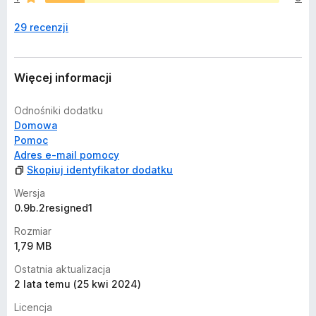
s
z
29 recenzji
c
z
e
o
Więcej informacji
c
e
Odnośniki dodatku
n
Domowa
Pomoc
Adres e-mail pomocy
Skopiuj identyfikator dodatku
Wersja
0.9b.2resigned1
Rozmiar
1,79 MB
Ostatnia aktualizacja
2 lata temu (25 kwi 2024)
Licencja