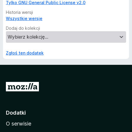
Tylko GNU General Public License v2.0
Historia wersji
Wszystkie wersje
Dodaj do kolekcji
Zgłoś ten dodatek
S
t
r
o
Dodatki
n
O serwisie
a