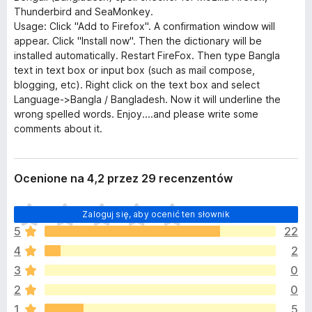
Thunderbird and SeaMonkey.
Usage: Click "Add to Firefox". A confirmation window will
appear. Click "Install now". Then the dictionary will be
installed automatically. Restart FireFox. Then type Bangla
text in text box or input box (such as mail compose,
blogging, etc). Right click on the text box and select
Language->Bangla / Bangladesh. Now it will underline the
wrong spelled words. Enjoy....and please write some
comments about it.
Ocenione na 4,2 przez 29 recenzentów
N
Zaloguj się, aby ocenić ten słownik
i
5
22
e
4
2
m
a
3
0
j
2
0
e
1
5