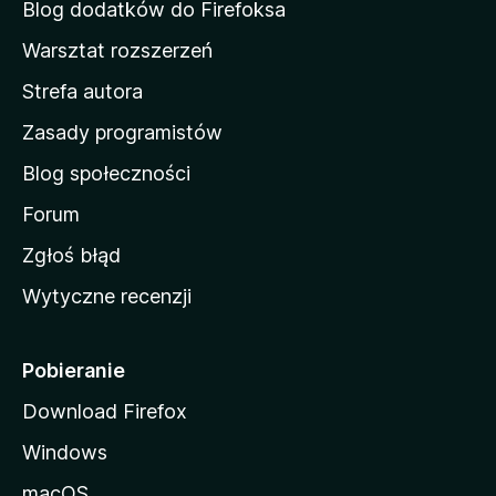
d
Blog dodatków do Firefoksa
o
Warsztat rozszerzeń
m
Strefa autora
o
w
Zasady programistów
a
Blog społeczności
M
o
Forum
z
Zgłoś błąd
i
Wytyczne recenzji
l
l
i
Pobieranie
Download Firefox
Windows
macOS