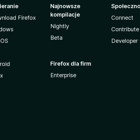
ieranie
Najnowsze
Społeczn
kompilacje
nload Firefox
Connect
Nightly
dows
Contribute
Beta
cOS
Developer
Firefox dla firm
roid
Enterprise
ux