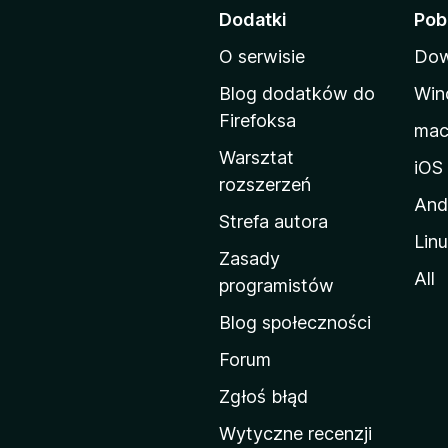
t
Dodatki
Pob
r
O serwisie
Dow
o
n
Blog dodatków do
Win
a
Firefoksa
ma
d
Warsztat
o
iOS
rozszerzeń
m
And
o
Strefa autora
Lin
w
Zasady
a
All
programistów
M
Blog społeczności
o
z
Forum
i
Zgłoś błąd
l
Wytyczne recenzji
l