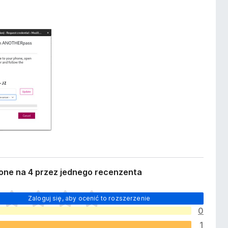
one na 4 przez jednego recenzenta
Zaloguj się, aby ocenić to rozszerzenie
0
1