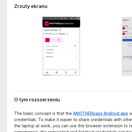
e
a
Zrzuty ekranu
r
r
z
k
e
i
n
i
F
a
i
r
e
f
o
x
O tym rozszerzeniu
The basic concept is that the
ANOTHERpass Android app
a
credentials. To make it easier to share credentials with othe
the laptop at work, you can use this browser extension to r
convinience, the requested and fetched credentials can be 