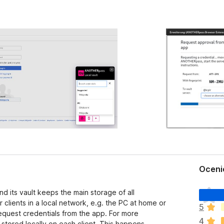
Oceni
N
nd its vault keeps the main storage of all
i
r clients in a local network, e.g. the PC at home or
5
e
equest credentials from the app. For more
4
m
stored locally on each client. This happens