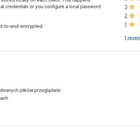
a
cal credentials or you configure a local password
3
j
2
e
1
s
nd-to-end-encrypted.
z
1 recen
c
z
e
o
c
e
n
pobranych plików przeglądarki
nach