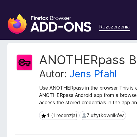
D
o
Rozszerzenia
d
a
t
k
M
ANOTHERpass Br
i
e
t
d
Autor:
Jens Pfahl
a
o
d
p
a
Use ANOTHERpass in the browser This is a
r
n
ANOTHERpass Android app from a browser o
z
e
access the stored credentials in the app a
e
r
g
o
4 (1 recenzja)
7 użytkowników
4 (1 recenzja)
7 użytkowników
z
l
s
ą
z
d