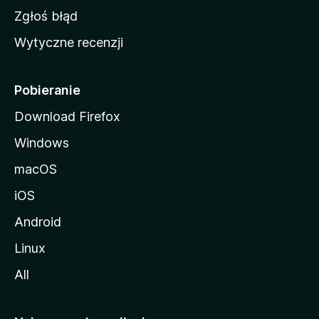
z
Zgłoś błąd
i
Wytyczne recenzji
l
l
i
Pobieranie
Download Firefox
Windows
macOS
iOS
Android
Linux
All