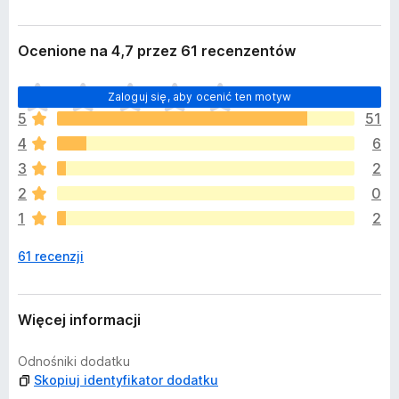
Ocenione na 4,7 przez 61 recenzentów
N
Zaloguj się, aby ocenić ten motyw
i
5
51
e
4
6
m
a
3
2
j
2
0
e
1
2
s
z
61 recenzji
c
z
e
o
Więcej informacji
c
e
Odnośniki dodatku
n
Skopiuj identyfikator dodatku