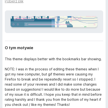
r
Pobierz plik
a
z
r
e
k
n
i
i
a
F
i
r
e
O tym motywie
f
o
This theme displays better with the bookmarks bar showing.
x
NOTE: I was in the process of editing these themes when I
got my new computer, but gif themes were causing my
Firefox to break and be repeatedly reset so I stopped. I
read some of your reviews and I did make some changes
based on suggestions! I would like to do more but because
of my issue it is difficult. I hope you keep that in mind before
rating harshly and I thank you from the bottom of my heart if
you check out / like my themes! Thanks!