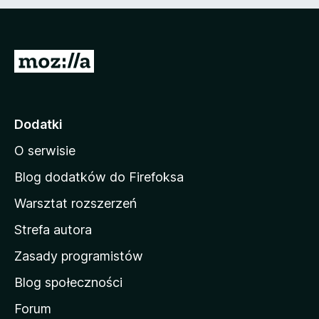
S
t
r
o
Dodatki
n
O serwisie
a
d
Blog dodatków do Firefoksa
o
Warsztat rozszerzeń
m
Strefa autora
o
w
Zasady programistów
a
Blog społeczności
M
o
Forum