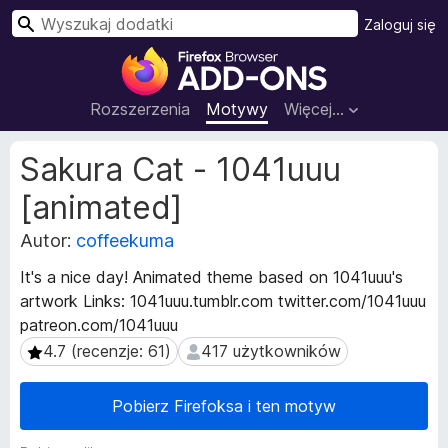
W
Zaloguj się
y
D
s
o
z
d
Rozszerzenia
Motywy
Więcej…
u
a
k
t
M
Sakura Cat - 1041uuu
a
k
e
j
[animated]
t
i
a
d
Autor:
coffeekuma
d
o
a
p
It's a nice day! Animated theme based on 1041uuu's
n
r
artwork Links: 1041uuu.tumblr.com twitter.com/1041uuu
e
z
patreon.com/1041uuu
r
e
o
4.7 (recenzje: 61)
417 użytkowników
4.7 (recenzje: 61)
417 użytkowników
z
g
s
l
Pobierz Firefoksa i ten motyw
z
ą
e
d