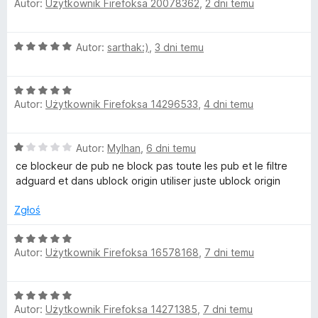
Autor:
Użytkownik Firefoksa 20078362
,
2 dni temu
c
a
/
e
:
5
d
n
5
O
Autor:
sarthak:)
,
3 dni temu
a
/
G
c
:
5
e
5
u
O
n
/
Autor:
Użytkownik Firefoksa 14296533
,
4 dni temu
c
a
5
e
:
a
n
5
O
Autor:
Mylhan
,
6 dni temu
a
/
r
c
:
5
ce blockeur de pub ne block pas toute les pub et le filtre
e
5
adguard et dans ublock origin utiliser juste ublock origin
d
n
/
a
5
Zgłoś
:
A
1
O
/
Autor:
Użytkownik Firefoksa 16578168
,
7 dni temu
c
d
5
e
n
B
O
a
Autor:
Użytkownik Firefoksa 14271385
,
7 dni temu
c
: