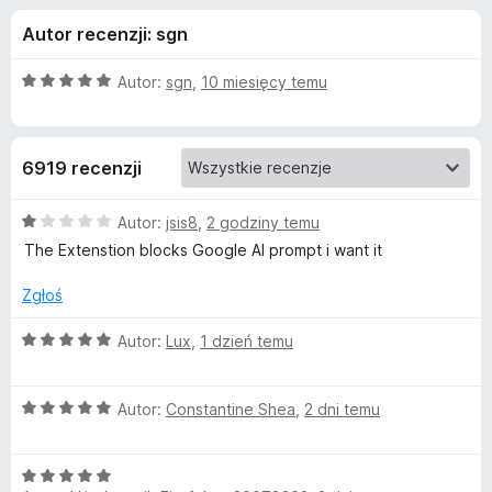
j
5
a
Autor recenzji: sgn
r
e
k
O
Autor:
sgn
,
10 miesięcy temu
i
d
c
F
e
n
i
o
6919 recenzji
a
r
:
e
d
5
O
Autor:
jsis8
,
2 godziny temu
f
/
c
The Extenstion blocks Google AI prompt i want it
o
a
5
e
x
n
Zgłoś
a
t
:
O
Autor:
Lux
,
1 dzień temu
1
c
k
/
e
5
O
n
Autor:
Constantine Shea
,
2 dni temu
u
c
a
e
:
A
O
n
5