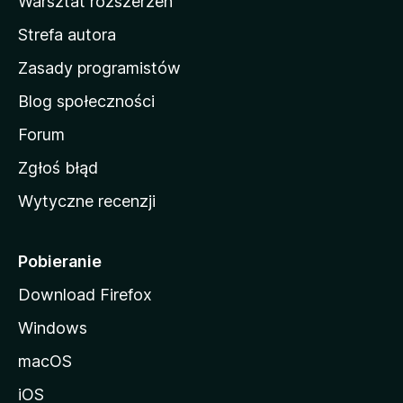
Warsztat rozszerzeń
m
Strefa autora
o
w
Zasady programistów
a
Blog społeczności
M
o
Forum
z
Zgłoś błąd
i
Wytyczne recenzji
l
l
i
Pobieranie
Download Firefox
Windows
macOS
iOS