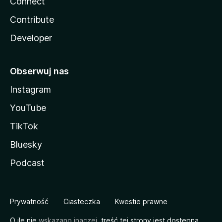
Connect
Contribute
Developer
Obserwuj nas
Instagram
YouTube
TikTok
Bluesky
Podcast
Prywatność
Ciasteczka
Kwestie prawne
O ile nie
wskazano inaczej
, treść tej strony jest dostępna