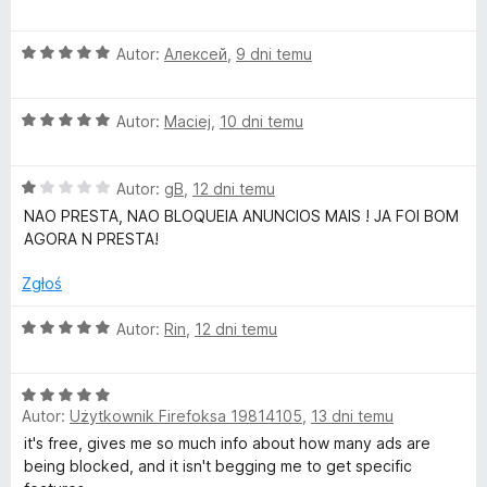
e
l
5
n
/
O
Autor:
Алексей
,
9 dni temu
a
5
o
c
:
e
5
c
O
n
Autor:
Maciej
,
10 dni temu
/
c
a
5
e
:
k
O
n
Autor:
gB
,
12 dni temu
5
c
a
/
NAO PRESTA, NAO BLOQUEIA ANUNCIOS MAIS ! JA FOI BOM
e
e
:
5
AGORA N PRESTA!
n
5
r
a
/
Zgłoś
:
5
1
O
Autor:
Rin
,
12 dni temu
/
c
5
e
O
n
Autor:
Użytkownik Firefoksa 19814105
,
13 dni temu
c
a
e
:
it's free, gives me so much info about how many ads are
n
5
being blocked, and it isn't begging me to get specific
a