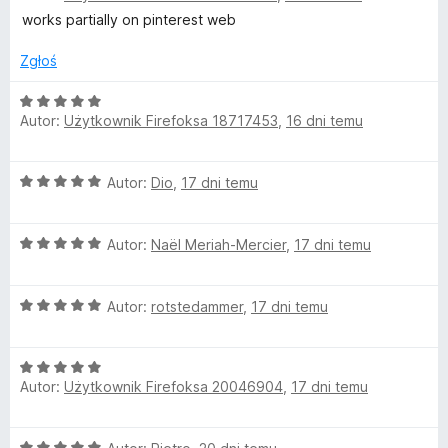
/
e
works partially on pinterest web
5
n
a
Zgłoś
:
4
O
Autor:
Użytkownik Firefoksa 18717453
,
16 dni temu
/
c
5
e
n
O
Autor:
Dio
,
17 dni temu
a
c
:
e
5
O
n
Autor:
Naël Meriah-Mercier
,
17 dni temu
/
c
a
5
e
:
O
n
Autor:
rotstedammer
,
17 dni temu
5
c
a
/
e
:
5
O
n
5
Autor:
Użytkownik Firefoksa 20046904
,
17 dni temu
c
a
/
e
:
5
n
5
O