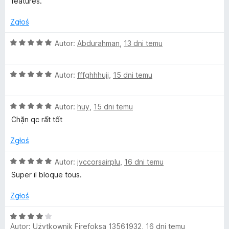
/
features.
:
5
5
Zgłoś
/
5
O
Autor:
Abdurahman
,
13 dni temu
c
e
O
n
Autor:
fffghhhujj
,
15 dni temu
c
a
e
:
O
n
Autor:
huy
,
15 dni temu
5
c
a
/
Chặn qc rất tốt
e
:
5
n
5
Zgłoś
a
/
:
5
O
Autor:
jvccorsairplu
,
16 dni temu
5
c
Super il bloque tous.
/
e
5
n
Zgłoś
a
:
O
5
Autor:
Użytkownik Firefoksa 13561932
,
16 dni temu
c