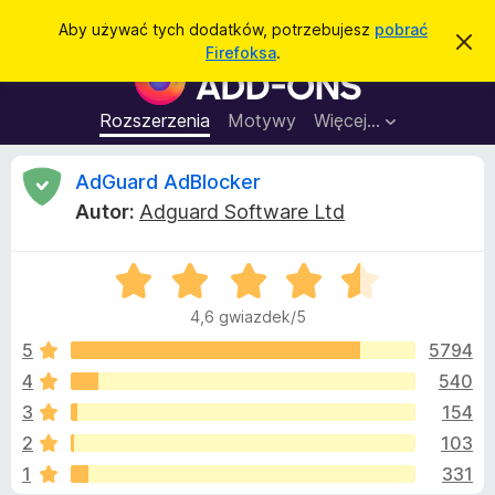
W
Zaloguj się
Aby używać tych dodatków, potrzebujesz
pobrać
Z
y
Firefoksa
.
a
D
s
m
o
k
z
n
d
Rozszerzenia
Motywy
Więcej…
u
i
a
j
k
t
t
R
AdGuard AdBlocker
a
o
k
p
j
Autor:
Adguard Software Ltd
o
i
e
w
d
i
a
O
o
c
d
c
p
o
4,6 gwiazdek/5
e
m
r
e
i
n
5
5794
z
e
a
n
4
540
e
n
:
i
g
3
154
e
4
l
,
z
2
103
6
ą
1
331
/
d