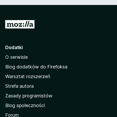
S
t
r
o
Dodatki
n
O serwisie
a
d
Blog dodatków do Firefoksa
o
Warsztat rozszerzeń
m
Strefa autora
o
w
Zasady programistów
a
Blog społeczności
M
o
Forum