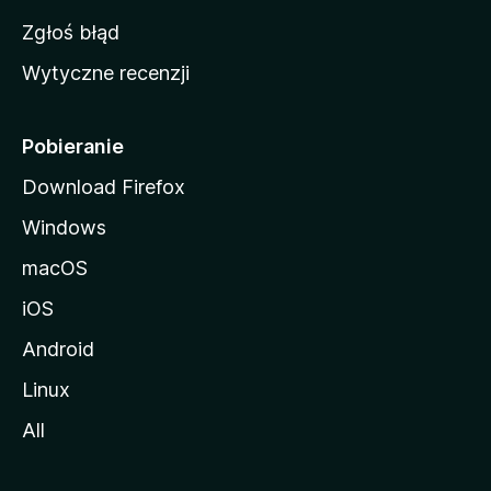
z
Zgłoś błąd
i
Wytyczne recenzji
l
l
i
Pobieranie
Download Firefox
Windows
macOS
iOS
Android
Linux
All