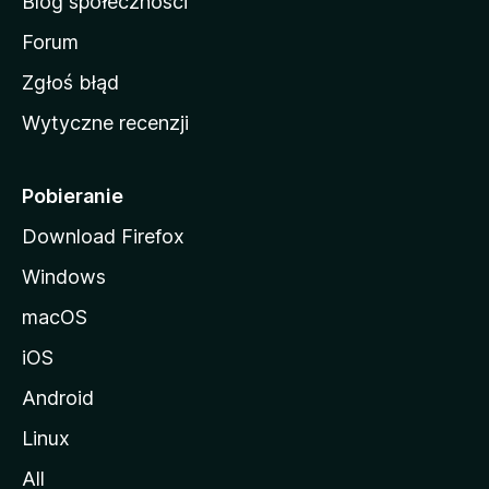
Blog społeczności
M
o
Forum
z
Zgłoś błąd
i
Wytyczne recenzji
l
l
i
Pobieranie
Download Firefox
Windows
macOS
iOS
Android
Linux
All