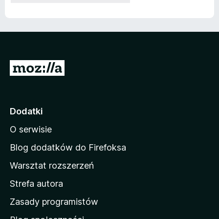
S
t
r
o
Dodatki
n
O serwisie
a
d
Blog dodatków do Firefoksa
o
Warsztat rozszerzeń
m
Strefa autora
o
w
Zasady programistów
a