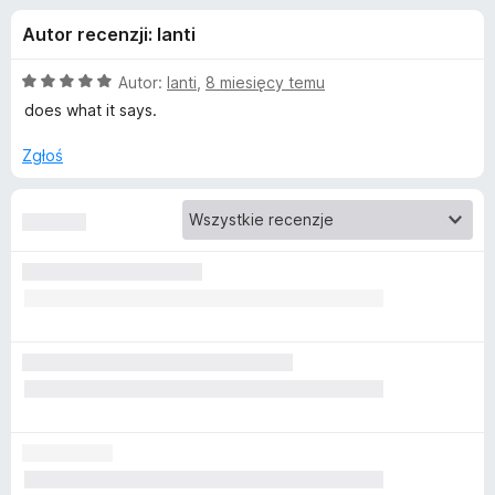
j
5
a
Autor recenzji: lanti
r
e
k
O
Autor:
lanti
,
8 miesięcy temu
i
d
c
does what it says.
F
e
n
i
Zgłoś
o
a
r
:
e
d
5
f
/
o
a
5
x
t
k
u
A