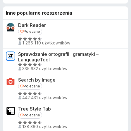
Inne popularne rozszerzenia
Dark Reader
Polecane
Polecane
O
1 265 110 użytkowników
c
e
Sprawdzanie ortografii i gramatyki –
n
LanguageTool
a
O
335 932 użytkowników
:
c
4
e
Search by Image
,
n
Polecane
Polecane
5
a
O
/
:
442 431 użytkowników
c
5
4
e
,
Tree Style Tab
n
5
Polecane
Polecane
a
/
O
:
138 360 użytkowników
5
c