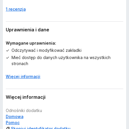
z
1 recenzja
c
z
e
o
Uprawnienia i dane
c
e
Wymagane uprawnienia:
n
Odczytywać i modyfikować zakładki
Mieć dostęp do danych użytkownika na wszystkich
stronach
Więcej informacji
Więcej informacji
Odnośniki dodatku
Domowa
Pomoc
Skopiuj identyfikator dodatku