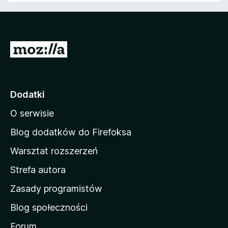
4
e
,
n
6
a
/
:
5
S
4
t
,
5
r
/
o
Dodatki
5
n
O serwisie
a
d
Blog dodatków do Firefoksa
o
Warsztat rozszerzeń
m
Strefa autora
o
w
Zasady programistów
a
Blog społeczności
M
o
Forum