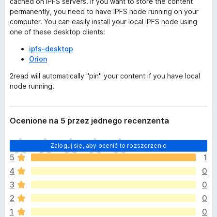
cached on IPFS servers. If you want to store the content
permanently, you need to have IPFS node running on your
computer. You can easily install your local IPFS node using
one of these desktop clients:
ipfs-desktop
Orion
2read will automatically "pin" your content if you have local
node running.
Ocenione na 5 przez jednego recenzenta
N
Zaloguj się, aby ocenić to rozszerzenie
i
5
1
e
4
0
m
a
3
0
j
2
0
e
1
0
s