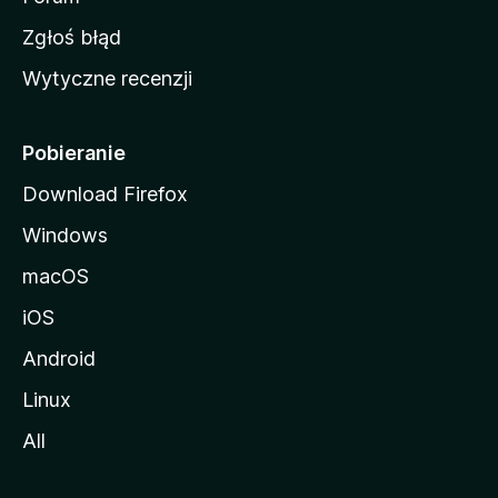
z
Zgłoś błąd
i
Wytyczne recenzji
l
l
i
Pobieranie
Download Firefox
Windows
macOS
iOS
Android
Linux
All