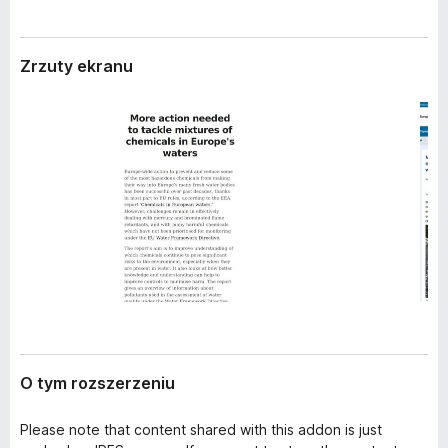
r
a
z
r
e
Zrzuty ekranu
k
n
i
i
a
F
i
r
e
f
o
x
O tym rozszerzeniu
Please note that content shared with this addon is just