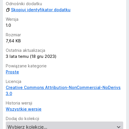
e
Odnośniki dodatku
n
Skopiuj identyfikator dodatku
Wersja
1.0
Rozmiar
7,64 KB
Ostatnia aktualizacja
3 lata temu (18 gru 2023)
Powiązane kategorie
Proste
Licencja
Creative Commons Attribution-NonCommercial-NoDerivs
3.0
Historia wersji
Wszystkie wersje
Dodaj do kolekcji