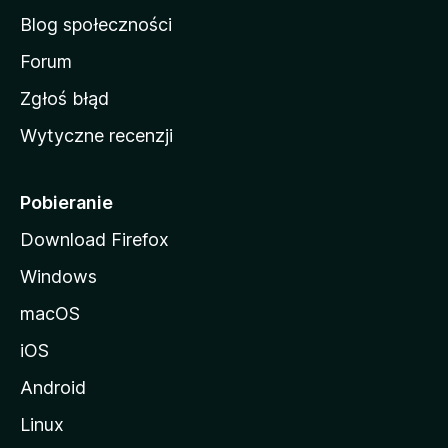
a
Blog społeczności
M
o
Forum
z
Zgłoś błąd
i
Wytyczne recenzji
l
l
i
Pobieranie
Download Firefox
Windows
macOS
iOS
Android
Linux