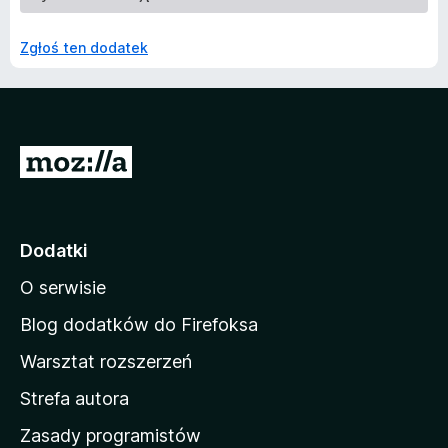
Zgłoś ten dodatek
S
t
r
o
Dodatki
n
O serwisie
a
d
Blog dodatków do Firefoksa
o
Warsztat rozszerzeń
m
Strefa autora
o
w
Zasady programistów