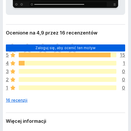
r
a
z
r
e
k
n
i
i
a
Ocenione na 4,9 przez 16 recenzentów
F
i
N
r
Zaloguj się, aby ocenić ten motyw
i
e
5
15
e
f
4
1
m
o
a
3
0
x
j
2
0
e
1
0
s
z
16 recenzji
c
z
e
o
Więcej informacji
c