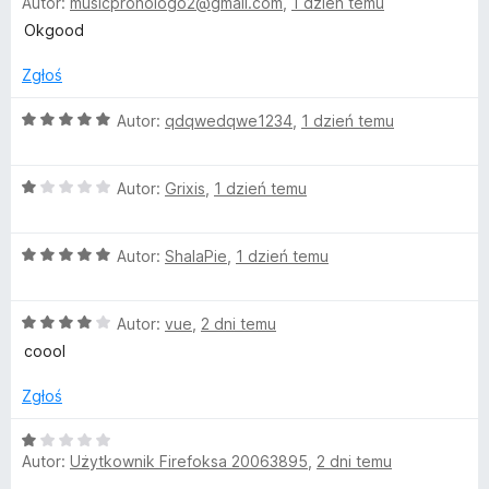
Autor:
musicpronologo2@gmail.com
,
1 dzień temu
c
a
/
e
:
5
Okgood
P
n
5
a
/
Zgłoś
N
:
5
5
O
Autor:
qdqwedqwe1234
,
1 dzień temu
/
c
5
e
O
n
Autor:
Grixis
,
1 dzień temu
c
a
e
:
O
n
Autor:
ShalaPie
,
1 dzień temu
5
c
a
/
e
:
5
O
n
Autor:
vue
,
2 dni temu
1
c
a
/
coool
e
:
5
n
5
Zgłoś
a
/
:
5
O
4
Autor:
Użytkownik Firefoksa 20063895
,
2 dni temu
c
/
e