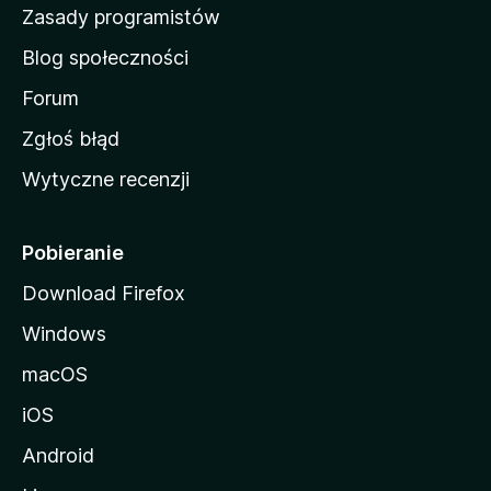
w
Zasady programistów
a
Blog społeczności
M
o
Forum
z
Zgłoś błąd
i
Wytyczne recenzji
l
l
i
Pobieranie
Download Firefox
Windows
macOS
iOS
Android