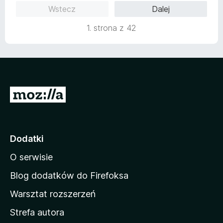
n
Wstecz
Dalej
a
:
1. strona z 42
5
/
5
S
t
r
o
Dodatki
n
O serwisie
a
d
Blog dodatków do Firefoksa
o
Warsztat rozszerzeń
m
Strefa autora
o