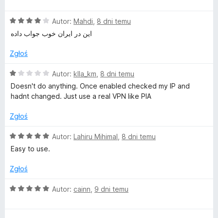
c
a
e
:
O
n
Autor:
Mahdi
,
8 dni temu
5
c
a
/
این در ایران خوب جواب داده
e
:
5
n
5
Zgłoś
a
/
:
5
O
Autor:
klla_km
,
8 dni temu
4
c
Doesn't do anything. Once enabled checked my IP and
/
e
hadnt changed. Just use a real VPN like PIA
5
n
a
Zgłoś
:
1
O
Autor:
Lahiru Mihimal
,
8 dni temu
/
c
Easy to use.
5
e
n
Zgłoś
a
:
O
Autor:
cainn
,
9 dni temu
5
c
/
e
5