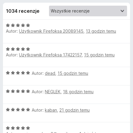
j
5
a
1034 recenzje
r
e
k
O
i
d
Autor:
Użytkownik Firefoksa 20089145
,
13 godzin temu
c
F
e
i
o
n
r
O
a
Autor:
Użytkownik Firefoksa 17422157
e
,
15 godzin temu
c
d
:
e
f
5
n
/
o
a
O
Autor:
dead
,
15 godzin temu
a
5
x
c
:
t
e
5
O
n
Autor:
NEGLEK
,
18 godzin temu
/
c
a
5
k
e
:
O
n
Autor:
kaban
,
21 godzin temu
5
u
c
a
/
e
:
5
V
O
n
5