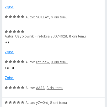
e
:
n
5
Zgłoś
a
/
:
5
O
Autor:
SCILLAY
,
6 dni temu
4
c
/
e
5
O
n
Autor:
Użytkownik Firefoksa 20074628
,
8 dni temu
c
a
e
:
++
n
5
a
/
Zgłoś
:
5
5
O
Autor:
linfunew
,
8 dni temu
/
c
GOOD
5
e
n
Zgłoś
a
:
O
Autor:
AAAA
,
8 dni temu
5
c
/
e
5
O
n
Autor:
yZw0rd
,
8 dni temu