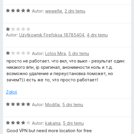
5
n
O
Autor:
wewefie
,
2 dni temu
a
c
:
e
1
O
n
/
Autor:
Użytkownik Firefoksa 18785404
,
4 dni temu
c
a
5
e
:
n
5
O
Autor:
Lotos Mira
,
5 dni temu
a
/
c
:
5
просто не работает. что вкл, что выкл - результат один:
e
1
никакого впн, ip оригинал, анонимности ноль и т.д.
n
/
возможно удаление и переустановка поможет, но
a
5
зачем?)) есть же то, что просто работает!
:
1
Zgłoś
/
5
O
Autor:
Modifai
,
5 dni temu
c
e
O
n
Autor:
kakama
,
5 dni temu
c
a
Good VPN but need more location for free