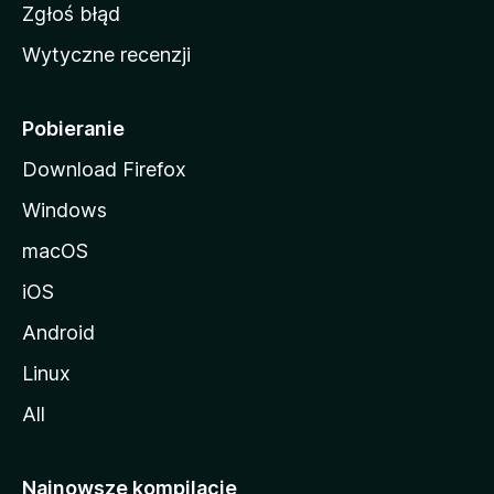
z
Zgłoś błąd
i
Wytyczne recenzji
l
l
i
Pobieranie
Download Firefox
Windows
macOS
iOS
Android
Linux
All
Najnowsze kompilacje