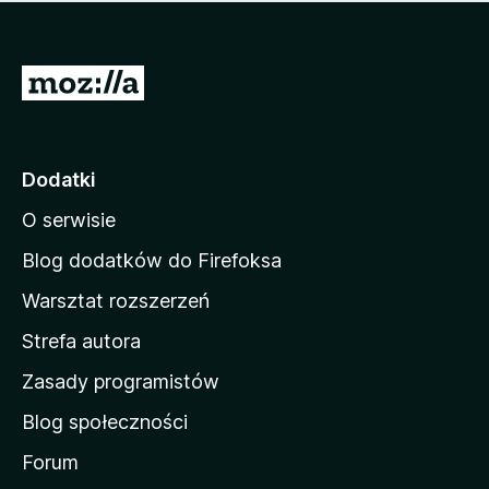
m
c
n
a
z
j
e
e
S
o
s
c
t
z
e
r
c
n
z
o
Dodatki
e
n
o
O serwisie
a
c
d
e
Blog dodatków do Firefoksa
n
o
Warsztat rozszerzeń
m
Strefa autora
o
w
Zasady programistów
a
Blog społeczności
M
o
Forum