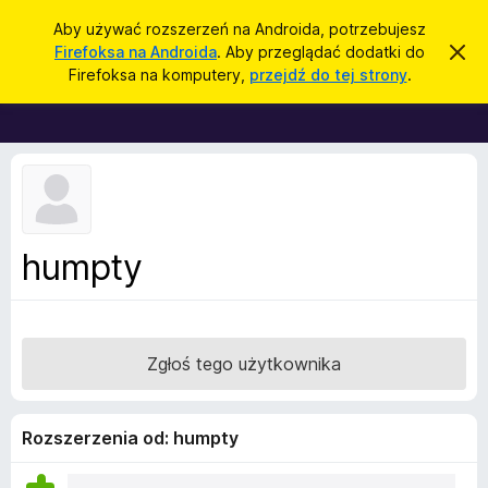
W
Zaloguj się
Aby używać rozszerzeń na Androida, potrzebujesz
y
Firefoksa na Androida
. Aby przeglądać dodatki do
Z
D
a
s
Firefoksa na komputery,
przejdź do tej strony
.
m
o
z
k
d
n
u
i
a
k
j
t
t
a
o
k
j
p
i
o
w
d
humpty
i
o
a
d
p
o
r
m
i
z
Zgłoś tego użytkownika
e
e
n
i
g
e
l
Rozszerzenia od: humpty
ą
d