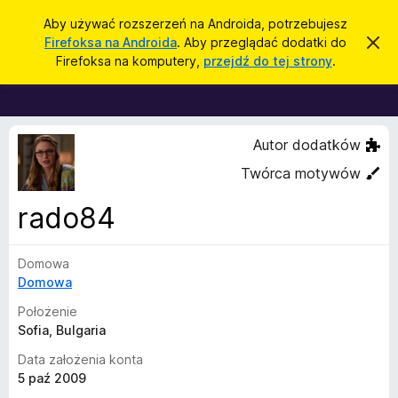
W
Zaloguj się
Aby używać rozszerzeń na Androida, potrzebujesz
y
Firefoksa na Androida
. Aby przeglądać dodatki do
Z
D
a
s
Firefoksa na komputery,
przejdź do tej strony
.
m
o
z
k
d
n
u
i
a
k
j
t
t
Autor dodatków
a
o
k
j
p
Twórca motywów
i
o
w
d
rado84
i
o
a
d
p
o
Domowa
r
m
Domowa
i
z
e
e
Położenie
n
i
g
Sofia, Bulgaria
e
l
Data założenia konta
ą
5 paź 2009
d