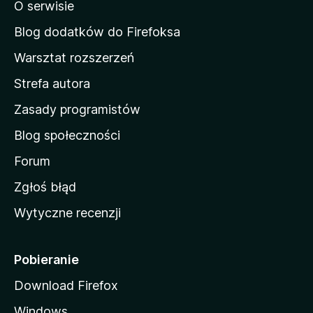
o
O serwisie
a
c
d
e
Blog dodatków do Firefoksa
n
o
Warsztat rozszerzeń
m
Strefa autora
o
w
Zasady programistów
a
Blog społeczności
M
o
Forum
z
Zgłoś błąd
i
Wytyczne recenzji
l
l
i
Pobieranie
Download Firefox
Windows