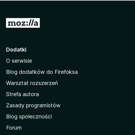
m
c
n
a
z
j
e
e
S
o
s
c
t
z
e
r
c
n
z
o
Dodatki
e
n
o
O serwisie
a
c
d
e
Blog dodatków do Firefoksa
n
o
Warsztat rozszerzeń
m
Strefa autora
o
w
Zasady programistów
a
Blog społeczności
M
o
Forum