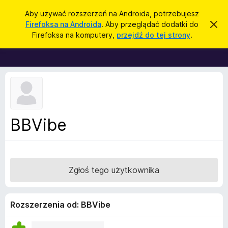
W
Zaloguj się
Aby używać rozszerzeń na Androida, potrzebujesz
y
Firefoksa na Androida
. Aby przeglądać dodatki do
Z
D
a
s
Firefoksa na komputery,
przejdź do tej strony
.
m
o
z
k
d
n
u
i
a
k
j
t
t
a
o
k
j
p
i
o
w
d
BBVibe
i
o
a
d
p
o
r
m
i
z
Zgłoś tego użytkownika
e
e
n
i
g
e
l
Rozszerzenia od: BBVibe
ą
d