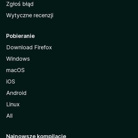
z
Zgłoś błąd
i
Wytyczne recenzji
l
l
i
Pobieranie
Download Firefox
Windows
macOS
iOS
Android
Linux
All
Najnowsze kompilacje