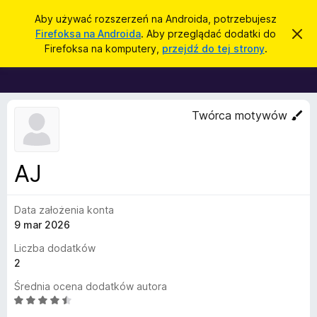
W
Zaloguj się
Aby używać rozszerzeń na Androida, potrzebujesz
y
Firefoksa na Androida
. Aby przeglądać dodatki do
Z
D
a
s
Firefoksa na komputery,
przejdź do tej strony
.
m
o
z
k
d
n
u
i
a
k
j
t
t
Twórca motywów
a
o
k
j
p
i
o
w
d
AJ
i
o
a
d
p
o
Data założenia konta
r
m
9 mar 2026
i
z
e
e
Liczba dodatków
n
i
g
2
e
l
Średnia ocena dodatków autora
ą
O
d
c