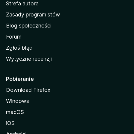
Strefa autora
o
w
Zasady programistów
a
Blog społeczności
M
o
Forum
z
Zgłoś błąd
i
Wytyczne recenzji
l
l
i
Pobieranie
Download Firefox
Windows
macOS
iOS