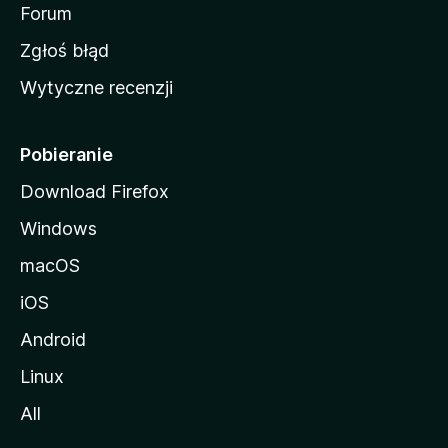
o
Forum
z
Zgłoś błąd
i
Wytyczne recenzji
l
l
i
Pobieranie
Download Firefox
Windows
macOS
iOS
Android
Linux
All