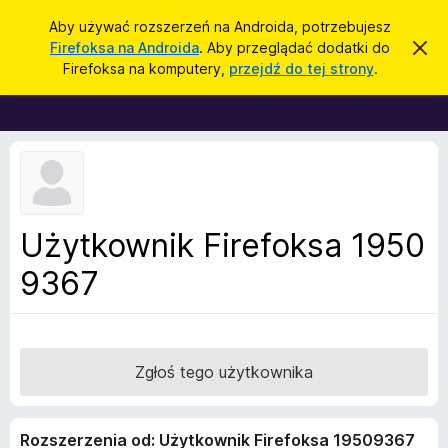
W
Zaloguj się
Aby używać rozszerzeń na Androida, potrzebujesz
y
Firefoksa na Androida
. Aby przeglądać dodatki do
Z
D
a
s
Firefoksa na komputery,
przejdź do tej strony
.
m
o
z
k
d
n
u
i
a
k
j
t
t
a
o
k
j
p
i
o
w
d
Użytkownik Firefoksa 1950
i
o
a
d
9367
p
o
r
m
i
z
e
e
n
i
g
Zgłoś tego użytkownika
e
l
ą
Rozszerzenia od: Użytkownik Firefoksa 19509367
d