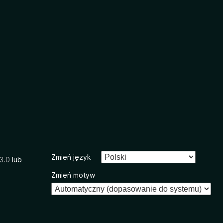
Zmień język
3.0
lub
Zmień motyw