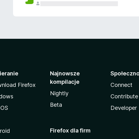
ieranie
Najnowsze
Społeczn
kompilacje
nload Firefox
Connect
Nightly
dows
Contribute
Beta
cOS
Developer
Firefox dla firm
roid