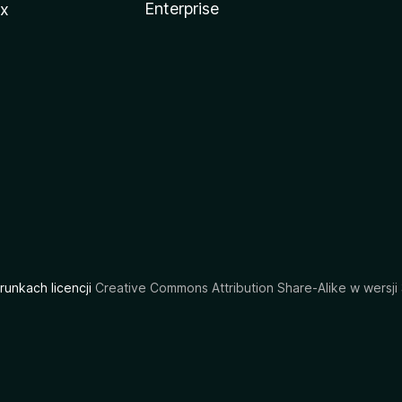
Enterprise
ux
arunkach licencji
Creative Commons Attribution Share-Alike w wersji 