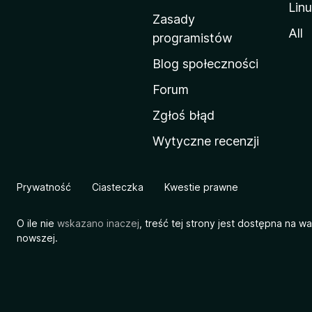
Lin
w
Zasady
a
All
programistów
M
Blog społeczności
o
z
Forum
i
Zgłoś błąd
l
Wytyczne recenzji
l
i
Prywatność
Ciasteczka
Kwestie prawne
O ile nie
wskazano inaczej
, treść tej strony jest dostępna na w
nowszej.