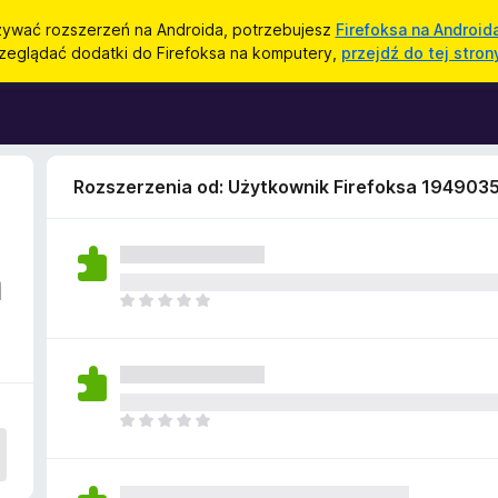
ywać rozszerzeń na Androida, potrzebujesz
Firefoksa na Android
zeglądać dodatki do Firefoksa na komputery,
przejdź do tej stron
Rozszerzenia od: Użytkownik Firefoksa 194903
a
N
i
e
m
a
j
N
e
i
s
e
z
m