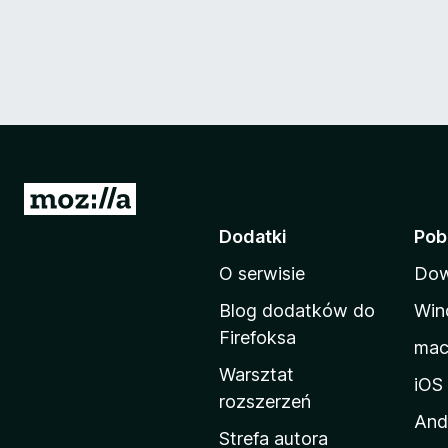
S
t
Dodatki
Pob
r
O serwisie
Dow
o
n
Blog dodatków do
Win
a
Firefoksa
ma
d
Warsztat
o
iOS
rozszerzeń
m
And
o
Strefa autora