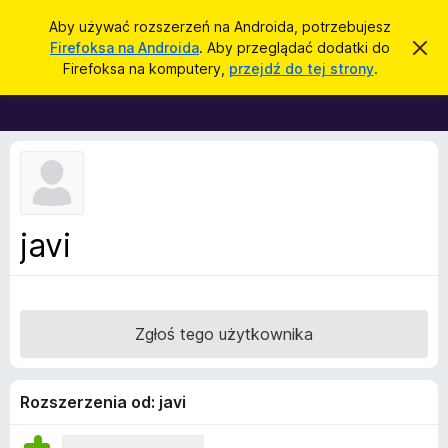
W
Zaloguj się
Aby używać rozszerzeń na Androida, potrzebujesz
y
Firefoksa na Androida
. Aby przeglądać dodatki do
Z
D
a
s
Firefoksa na komputery,
przejdź do tej strony
.
m
o
z
k
d
n
u
i
a
k
j
t
t
a
o
k
j
p
i
o
w
d
javi
i
o
a
d
p
o
r
m
i
z
Zgłoś tego użytkownika
e
e
n
i
g
e
l
Rozszerzenia od: javi
ą
d