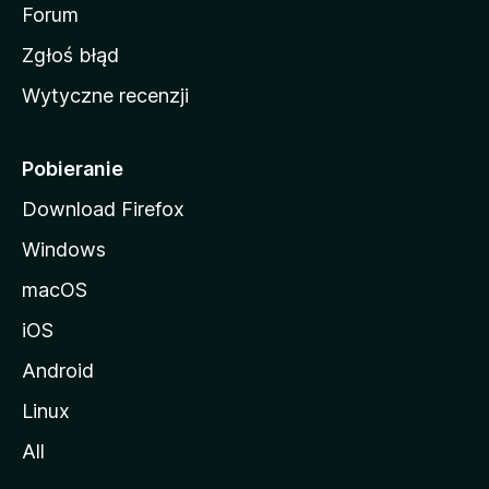
o
Forum
z
Zgłoś błąd
i
Wytyczne recenzji
l
l
i
Pobieranie
Download Firefox
Windows
macOS
iOS
Android
Linux
All