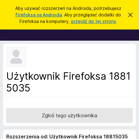
W
Zaloguj się
Aby używać rozszerzeń na Androida, potrzebujesz
y
Firefoksa na Androida
. Aby przeglądać dodatki do
Z
D
a
s
Firefoksa na komputery,
przejdź do tej strony
.
m
o
z
k
d
n
u
i
a
k
j
t
t
a
o
k
j
p
i
o
w
d
Użytkownik Firefoksa 1881
i
o
a
d
5035
p
o
r
m
i
z
e
e
n
i
g
Zgłoś tego użytkownika
e
l
ą
Rozszerzenia od: Użytkownik Firefoksa 18815035
d