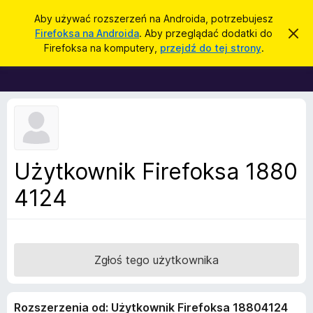
W
Zaloguj się
Aby używać rozszerzeń na Androida, potrzebujesz
y
Firefoksa na Androida
. Aby przeglądać dodatki do
Z
D
a
s
Firefoksa na komputery,
przejdź do tej strony
.
m
o
z
k
d
n
u
i
a
k
j
t
t
a
o
k
j
p
i
o
w
d
Użytkownik Firefoksa 1880
i
o
a
d
4124
p
o
r
m
i
z
e
e
n
i
g
Zgłoś tego użytkownika
e
l
ą
Rozszerzenia od: Użytkownik Firefoksa 18804124
d