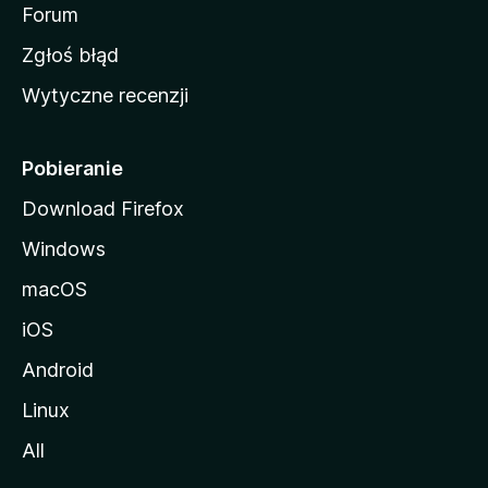
o
Forum
z
Zgłoś błąd
i
Wytyczne recenzji
l
l
i
Pobieranie
Download Firefox
Windows
macOS
iOS
Android
Linux
All