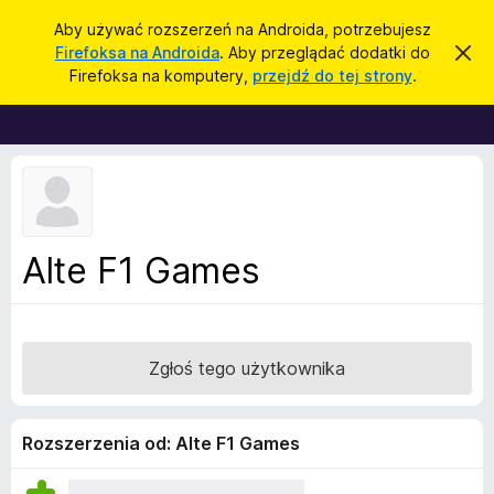
W
Zaloguj się
Aby używać rozszerzeń na Androida, potrzebujesz
y
Firefoksa na Androida
. Aby przeglądać dodatki do
Z
D
a
s
Firefoksa na komputery,
przejdź do tej strony
.
m
o
z
k
d
n
u
i
a
k
j
t
t
a
o
k
j
p
i
o
w
d
Alte F1 Games
i
o
a
d
p
o
r
m
i
z
Zgłoś tego użytkownika
e
e
n
i
g
e
l
Rozszerzenia od: Alte F1 Games
ą
d