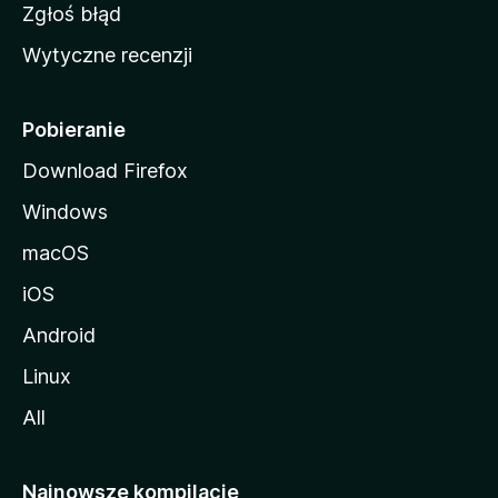
z
Zgłoś błąd
i
Wytyczne recenzji
l
l
i
Pobieranie
Download Firefox
Windows
macOS
iOS
Android
Linux
All
Najnowsze kompilacje