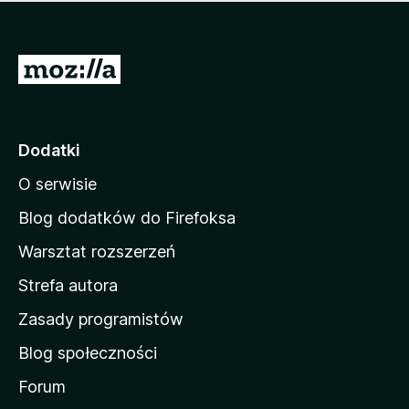
m
c
n
a
z
j
e
e
S
o
s
c
t
z
e
r
c
n
z
o
Dodatki
e
n
o
O serwisie
a
c
d
e
Blog dodatków do Firefoksa
n
o
Warsztat rozszerzeń
m
Strefa autora
o
w
Zasady programistów
a
Blog społeczności
M
o
Forum