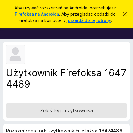
W
Zaloguj się
Aby używać rozszerzeń na Androida, potrzebujesz
y
Firefoksa na Androida
. Aby przeglądać dodatki do
Z
D
a
s
Firefoksa na komputery,
przejdź do tej strony
.
m
o
z
k
d
n
u
i
a
k
j
t
t
a
o
k
j
p
i
o
w
d
Użytkownik Firefoksa 1647
i
o
a
d
4489
p
o
r
m
i
z
e
e
n
i
g
Zgłoś tego użytkownika
e
l
ą
Rozszerzenia od: Użytkownik Firefoksa 16474489
d