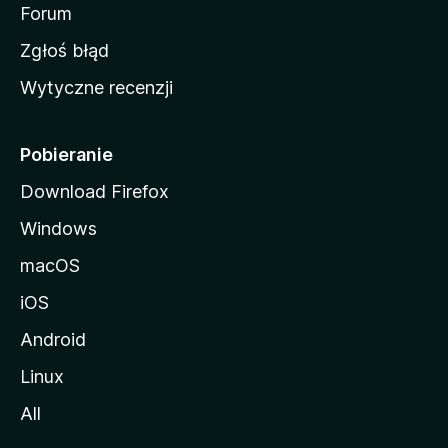
o
Forum
z
Zgłoś błąd
i
Wytyczne recenzji
l
l
i
Pobieranie
Download Firefox
Windows
macOS
iOS
Android
Linux
All