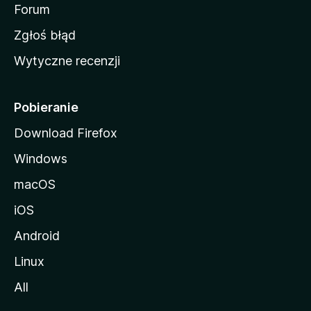
o
Forum
z
Zgłoś błąd
i
Wytyczne recenzji
l
l
i
Pobieranie
Download Firefox
Windows
macOS
iOS
Android
Linux
All