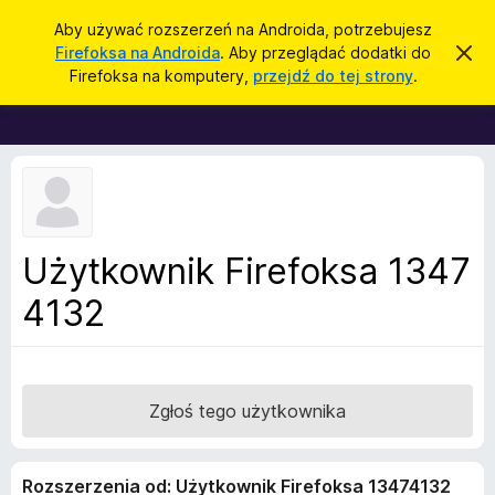
W
Zaloguj się
Aby używać rozszerzeń na Androida, potrzebujesz
y
Firefoksa na Androida
. Aby przeglądać dodatki do
Z
D
a
s
Firefoksa na komputery,
przejdź do tej strony
.
m
o
z
k
d
n
u
i
a
k
j
t
t
a
o
k
j
p
i
o
w
d
Użytkownik Firefoksa 1347
i
o
a
d
4132
p
o
r
m
i
z
e
e
n
i
g
Zgłoś tego użytkownika
e
l
ą
Rozszerzenia od: Użytkownik Firefoksa 13474132
d