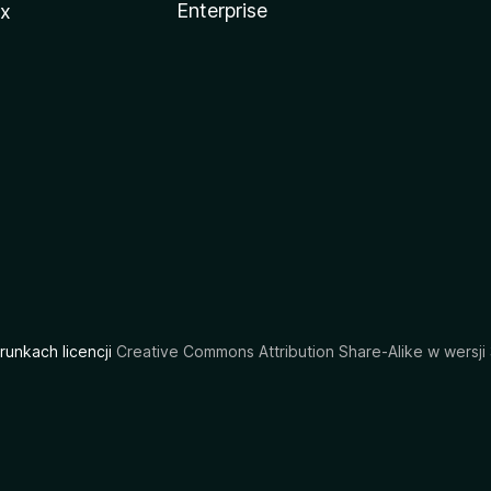
Enterprise
ux
arunkach licencji
Creative Commons Attribution Share-Alike w wersji 