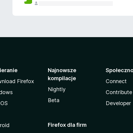
ieranie
Najnowsze
Społeczn
kompilacje
nload Firefox
Connect
Nightly
dows
Contribute
Beta
cOS
Developer
Firefox dla firm
roid