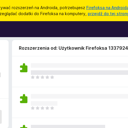
ywać rozszerzeń na Androida, potrzebujesz
Firefoksa na Android
zeglądać dodatki do Firefoksa na komputery,
przejdź do tej stron
Rozszerzenia od: Użytkownik Firefoksa 133792
a
N
i
e
m
a
j
N
e
i
s
e
z
m