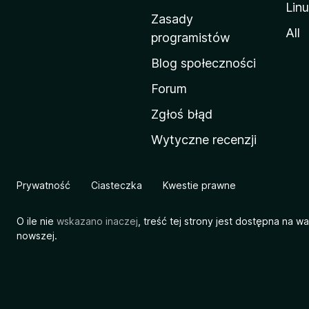
Lin
w
Zasady
a
All
programistów
M
Blog społeczności
o
z
Forum
i
Zgłoś błąd
l
Wytyczne recenzji
l
i
Prywatność
Ciasteczka
Kwestie prawne
O ile nie
wskazano inaczej
, treść tej strony jest dostępna na w
nowszej.