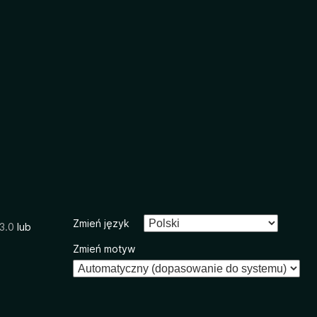
Zmień język
3.0
lub
Zmień motyw