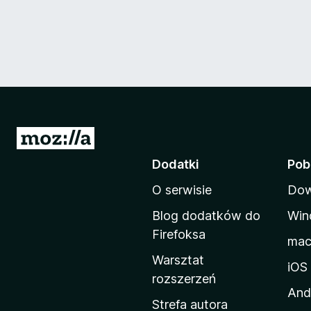
S
t
Dodatki
Pob
r
O serwisie
Dow
o
n
Blog dodatków do
Win
a
Firefoksa
ma
d
Warsztat
o
iOS
rozszerzeń
m
And
o
Strefa autora