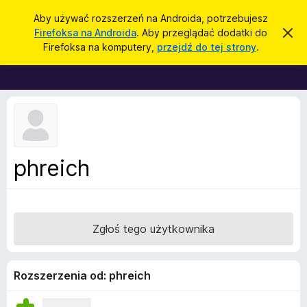
W
Zaloguj się
Aby używać rozszerzeń na Androida, potrzebujesz
y
Firefoksa na Androida
. Aby przeglądać dodatki do
Z
D
a
s
Firefoksa na komputery,
przejdź do tej strony
.
m
o
z
k
d
n
u
i
a
k
j
t
t
a
o
k
j
p
i
o
w
d
phreich
i
o
a
d
p
o
r
m
i
z
Zgłoś tego użytkownika
e
e
n
i
g
e
l
Rozszerzenia od: phreich
ą
d