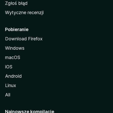
z
Zgłoś błąd
i
Wytyczne recenzji
l
l
i
Pobieranie
Download Firefox
Windows
macOS
iOS
Android
Linux
All
Najnowsze kompilacje