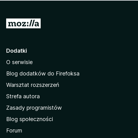
m
c
n
a
z
j
e
e
S
o
s
c
t
z
e
r
c
n
z
o
Dodatki
e
n
o
O serwisie
a
c
d
e
Blog dodatków do Firefoksa
n
o
Warsztat rozszerzeń
m
Strefa autora
o
w
Zasady programistów
a
Blog społeczności
M
o
Forum