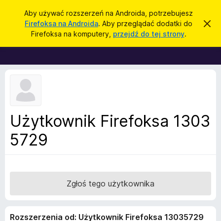
W
Zaloguj się
Aby używać rozszerzeń na Androida, potrzebujesz
y
Firefoksa na Androida
. Aby przeglądać dodatki do
Z
D
a
s
Firefoksa na komputery,
przejdź do tej strony
.
m
o
z
k
d
n
u
i
a
k
j
t
t
a
o
k
j
p
i
o
w
d
Użytkownik Firefoksa 1303
i
o
a
d
5729
p
o
r
m
i
z
e
e
n
i
g
Zgłoś tego użytkownika
e
l
ą
Rozszerzenia od: Użytkownik Firefoksa 13035729
d