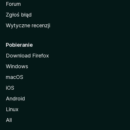
o
Forum
z
Zgłoś błąd
i
Wytyczne recenzji
l
l
i
Pobieranie
Download Firefox
Windows
macOS
iOS
Android
Linux
All