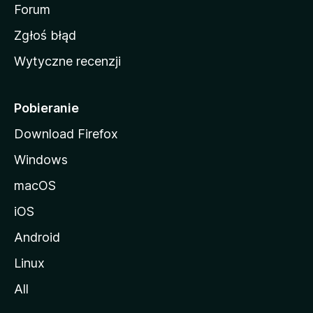
o
Forum
z
Zgłoś błąd
i
Wytyczne recenzji
l
l
i
Pobieranie
Download Firefox
Windows
macOS
iOS
Android
Linux
All