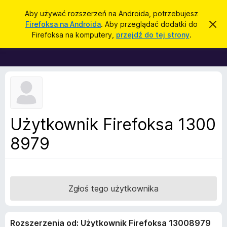
W
Zaloguj się
Aby używać rozszerzeń na Androida, potrzebujesz
y
Firefoksa na Androida
. Aby przeglądać dodatki do
Z
D
a
s
Firefoksa na komputery,
przejdź do tej strony
.
m
o
z
k
d
n
u
i
a
k
j
t
t
a
o
k
j
p
i
o
w
d
Użytkownik Firefoksa 1300
i
o
a
d
8979
p
o
r
m
i
z
e
e
n
i
g
Zgłoś tego użytkownika
e
l
ą
Rozszerzenia od: Użytkownik Firefoksa 13008979
d