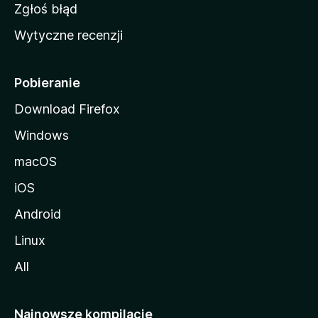
z
Zgłoś błąd
i
Wytyczne recenzji
l
l
i
Pobieranie
Download Firefox
Windows
macOS
iOS
Android
Linux
All
Najnowsze kompilacje