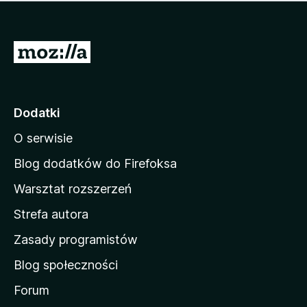
m
c
n
a
z
j
e
e
S
o
s
c
t
z
e
r
c
n
z
o
Dodatki
e
n
o
O serwisie
a
c
d
e
Blog dodatków do Firefoksa
n
o
Warsztat rozszerzeń
m
Strefa autora
o
w
Zasady programistów
a
Blog społeczności
M
o
Forum