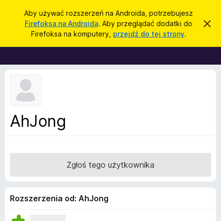
W
Zaloguj się
Aby używać rozszerzeń na Androida, potrzebujesz
y
Firefoksa na Androida
. Aby przeglądać dodatki do
Z
D
a
s
Firefoksa na komputery,
przejdź do tej strony
.
m
o
z
k
d
n
u
i
a
k
j
t
t
a
o
k
j
p
i
o
w
d
AhJong
i
o
a
d
p
o
r
m
i
z
Zgłoś tego użytkownika
e
e
n
i
g
e
l
Rozszerzenia od: AhJong
ą
d