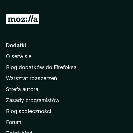
a
r
S
k
t
i
r
F
i
o
Dodatki
r
n
e
O serwisie
a
f
d
Blog dodatków do Firefoksa
o
o
x
Warsztat rozszerzeń
m
Strefa autora
o
w
Zasady programistów
a
Blog społeczności
M
o
Forum
z