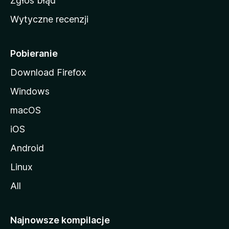
Zgłoś błąd
i
Wytyczne recenzji
l
l
i
Pobieranie
Download Firefox
Windows
macOS
iOS
Android
Linux
All
Najnowsze kompilacje