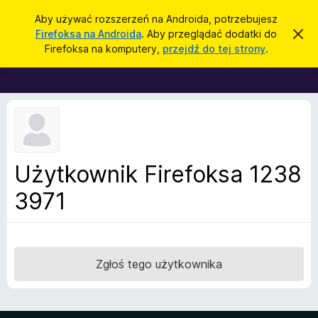
W
Zaloguj się
Aby używać rozszerzeń na Androida, potrzebujesz
y
Firefoksa na Androida
. Aby przeglądać dodatki do
Z
D
a
s
Firefoksa na komputery,
przejdź do tej strony
.
m
o
z
k
d
n
u
i
a
k
j
t
t
a
o
k
j
p
i
o
w
d
Użytkownik Firefoksa 1238
i
o
a
d
3971
p
o
r
m
i
z
e
e
n
i
g
Zgłoś tego użytkownika
e
l
ą
d