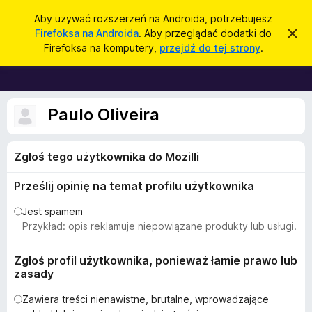
W
Zaloguj się
Aby używać rozszerzeń na Androida, potrzebujesz
y
Firefoksa na Androida
. Aby przeglądać dodatki do
Z
D
a
s
Firefoksa na komputery,
przejdź do tej strony
.
m
o
z
k
d
n
u
i
a
k
j
t
Paulo Oliveira
t
a
o
k
j
p
i
o
Zgłoś tego użytkownika do Mozilli
w
d
i
o
a
Prześlij opinię na temat profilu użytkownika
d
p
o
r
Jest spamem
m
i
z
Przykład: opis reklamuje niepowiązane produkty lub usługi.
e
e
n
i
g
Zgłoś profil użytkownika, ponieważ łamie prawo lub
e
zasady
l
ą
Zawiera treści nienawistne, brutalne, wprowadzające
d