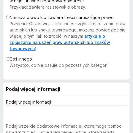
w błąd lub inne nieodpowiednie treści
a
Przykład: zawiera rasistowskie obrazy.
r
Narusza prawo lub zawiera treści naruszające prawo
k
Przykład: Oszustwo. (Jeśli chcesz zgłosić naruszenie praw
i
autorskich lub znaku towarowego, możesz dowiedzieć się
F
więcej o tym, jak to zrobić, w naszym
artykule o
i
zgłaszaniu naruszeń praw autorskich lub znaków
r
towarowych
).
e
Coś innego
f
Wszystko, co nie pasuje do pozostałych kategorii.
o
x
Podaj więcej informacji
Podaj więcej informacji
Podaj wszelkie dodatkowe informacje, które mogą pomóc
nam zrozumieć Twoje zgłoszenie (w tym, która zasada