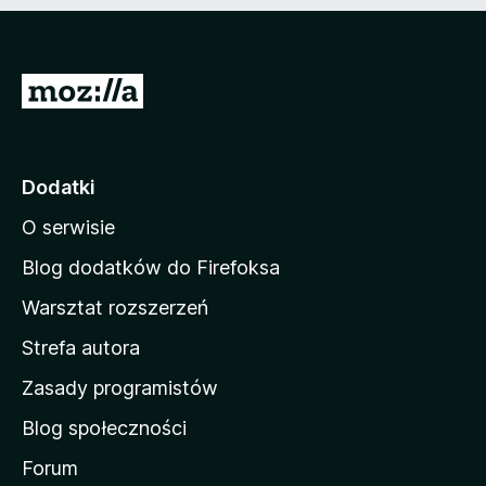
n
e
)
S
t
r
o
Dodatki
n
O serwisie
a
d
Blog dodatków do Firefoksa
o
Warsztat rozszerzeń
m
Strefa autora
o
w
Zasady programistów
a
Blog społeczności
M
o
Forum