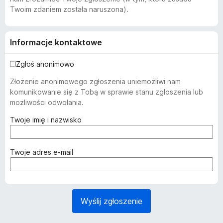
Twoim zdaniem została naruszona).
Informacje kontaktowe
Zgłoś anonimowo
Złożenie anonimowego zgłoszenia uniemożliwi nam
komunikowanie się z Tobą w sprawie stanu zgłoszenia lub
możliwości odwołania.
(
Twoje imię i nazwisko
w
y
m
(
Twoje adres e-mail
a
w
g
y
a
m
n
a
Wyślij zgłoszenie
e
g
)
a