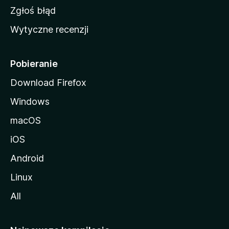
z
Zgłoś błąd
i
Wytyczne recenzji
l
l
i
Pobieranie
Download Firefox
Windows
macOS
iOS
Android
Linux
All