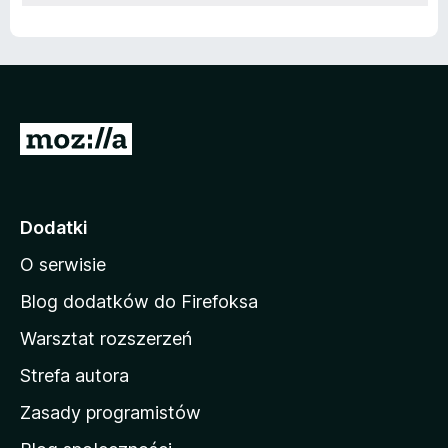
S
t
r
o
Dodatki
n
O serwisie
a
d
Blog dodatków do Firefoksa
o
Warsztat rozszerzeń
m
Strefa autora
o
w
Zasady programistów
a