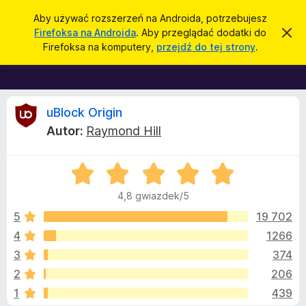
W
Zaloguj się
Aby używać rozszerzeń na Androida, potrzebujesz
y
Firefoksa na Androida
. Aby przeglądać dodatki do
Z
D
a
s
Firefoksa na komputery,
przejdź do tej strony
.
m
o
z
k
d
n
u
i
a
k
j
t
R
t
uBlock Origin
a
o
k
j
Autor:
Raymond Hill
p
i
e
o
w
d
i
O
o
c
a
c
d
p
4,8 gwiazdek/5
o
e
r
e
m
n
5
19 702
i
z
a
e
4
1266
e
n
n
:
i
g
3
374
4
e
l
,
z
2
206
8
ą
1
439
/
d