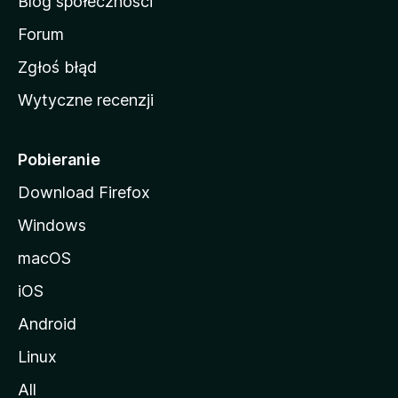
Blog społeczności
M
o
Forum
z
Zgłoś błąd
i
Wytyczne recenzji
l
l
i
Pobieranie
Download Firefox
Windows
macOS
iOS
Android
Linux
All