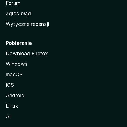
o
Forum
z
Zgłoś błąd
i
Wytyczne recenzji
l
l
i
Pobieranie
Download Firefox
Windows
macOS
iOS
Android
Linux
All