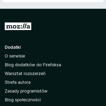
S
t
r
o
Dodatki
n
O serwisie
a
d
Blog dodatków do Firefoksa
o
Warsztat rozszerzeń
m
Strefa autora
o
w
Zasady programistów
a
Blog społeczności
M