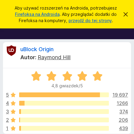
W
Zaloguj się
Aby używać rozszerzeń na Androida, potrzebujesz
y
Firefoksa na Androida
. Aby przeglądać dodatki do
Z
D
a
s
Firefoksa na komputery,
przejdź do tej strony
.
m
o
z
k
d
n
u
i
a
k
j
t
R
t
uBlock Origin
a
o
k
j
Autor:
Raymond Hill
p
i
e
o
w
d
i
O
o
c
a
c
d
p
4,8 gwiazdek/5
o
e
r
e
m
n
5
19 697
i
z
a
e
4
1266
e
n
n
:
i
g
3
374
4
e
l
,
z
2
206
8
ą
1
439
/
d