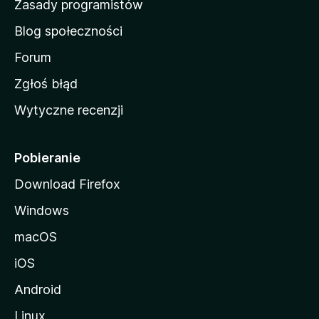
Zasady programistów
a
Blog społeczności
M
o
Forum
z
Zgłoś błąd
i
Wytyczne recenzji
l
l
i
Pobieranie
Download Firefox
Windows
macOS
iOS
Android
Linux