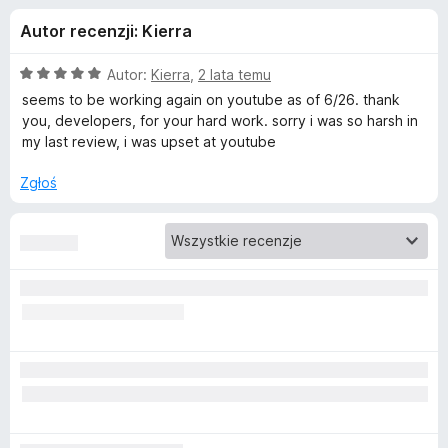
j
5
a
Autor recenzji: Kierra
r
e
k
O
Autor:
Kierra
,
2 lata temu
i
d
c
seems to be working again on youtube as of 6/26. thank
F
e
you, developers, for your hard work. sorry i was so harsh in
n
i
my last review, i was upset at youtube
o
a
r
:
Zgłoś
e
d
5
f
/
o
a
5
x
t
k
u
u