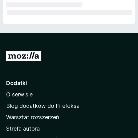
S
t
r
o
Dodatki
n
O serwisie
a
d
Blog dodatków do Firefoksa
o
Warsztat rozszerzeń
m
Strefa autora
o
w