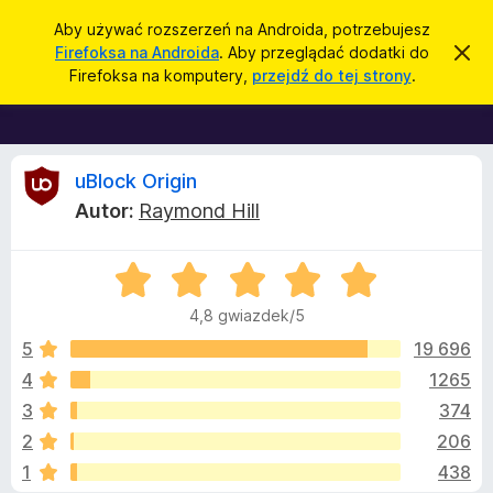
W
Zaloguj się
Aby używać rozszerzeń na Androida, potrzebujesz
y
Firefoksa na Androida
. Aby przeglądać dodatki do
Z
D
a
s
Firefoksa na komputery,
przejdź do tej strony
.
m
o
z
k
d
n
u
i
a
k
j
t
R
t
uBlock Origin
a
o
k
j
Autor:
Raymond Hill
p
i
e
o
w
d
i
O
o
c
a
c
d
p
4,8 gwiazdek/5
o
e
r
e
m
n
5
19 696
i
z
a
e
4
1265
e
n
n
:
i
g
3
374
4
e
l
,
z
2
206
8
ą
1
438
/
d