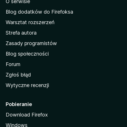
O serwisie
a
d
Blog dodatków do Firefoksa
o
Warsztat rozszerzeń
m
Strefa autora
o
w
Zasady programistów
a
Blog społeczności
M
o
Forum
z
Zgłoś błąd
i
Wytyczne recenzji
l
l
i
Pobieranie
Download Firefox
Windows