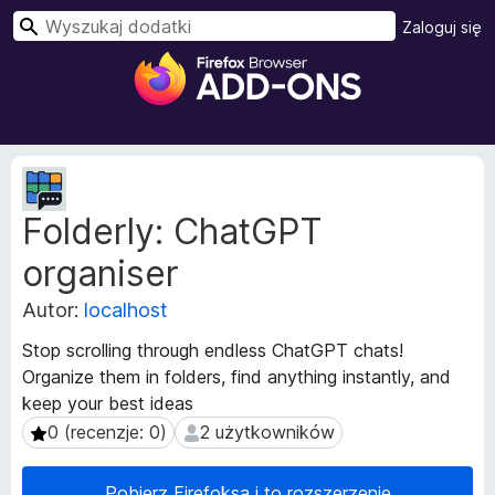
W
Zaloguj się
y
D
s
o
z
d
u
a
k
t
M
a
k
e
j
Folderly: ChatGPT
t
i
a
d
organiser
d
o
a
p
Autor:
localhost
n
r
e
Stop scrolling through endless ChatGPT chats!
z
r
Organize them in folders, find anything instantly, and
e
o
keep your best ideas
z
g
s
0 (recenzje: 0)
2 użytkowników
0 (recenzje: 0)
2 użytkowników
l
z
ą
e
d
Pobierz Firefoksa i to rozszerzenie