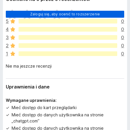
N
Zaloguj się, aby ocenić to rozszerzenie
i
5
0
e
4
0
m
a
3
0
j
2
0
e
1
0
s
z
Nie ma jeszcze recenzji
c
z
e
o
Uprawnienia i dane
c
e
Wymagane uprawnienia:
n
Mieć dostęp do kart przeglądarki
Mieć dostęp do danych użytkownika na stronie
„chatgpt.com”
Mieć dostęp do danych użytkownika na stronie