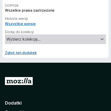
Licencja
Wszelkie prawa zastrzeżone
Historia wersji
Wszystkie wersje
Dodaj do kolekcji
Zgłoś ten dodatek
S
t
r
o
Dodatki
n