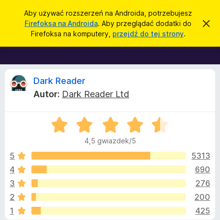
W
Zaloguj się
Aby używać rozszerzeń na Androida, potrzebujesz
y
Firefoksa na Androida
. Aby przeglądać dodatki do
Z
D
a
s
Firefoksa na komputery,
przejdź do tej strony
.
m
o
z
k
d
n
u
i
a
k
j
t
R
t
Dark Reader
a
o
k
j
Autor:
Dark Reader Ltd
p
i
e
o
w
d
i
O
o
c
a
c
d
p
4,5 gwiazdek/5
o
e
r
e
m
n
5
5313
i
z
a
e
4
690
e
n
n
:
i
g
3
276
4
e
l
,
z
2
200
5
ą
1
425
/
d