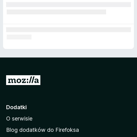
S
t
r
o
Dodatki
n
O serwisie
a
d
Blog dodatków do Firefoksa
o