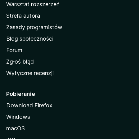
Warsztat rozszerzeń
m
Strefa autora
o
w
Zasady programistów
a
Blog społeczności
M
o
Forum
z
Zgłoś błąd
i
Wytyczne recenzji
l
l
i
Pobieranie
Download Firefox
Windows
macOS