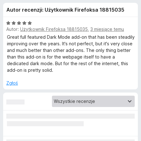
j
5
a
Autor recenzji: Użytkownik Firefoksa 18815035
r
e
k
O
i
Autor:
Użytkownik Firefoksa 18815035
,
3 miesiące temu
d
c
F
e
Great full featured Dark Mode add-on that has been steadily
n
i
improving over the years. It's not perfect, but it's very close
o
a
and much better than other add-ons. The only thing better
r
:
than this add-on is for the webpage itself to have a
e
d
5
dedicated dark mode. But for the rest of the internet, this
f
/
add-on is pretty solid.
o
a
5
x
Zgłoś
t
k
u
D