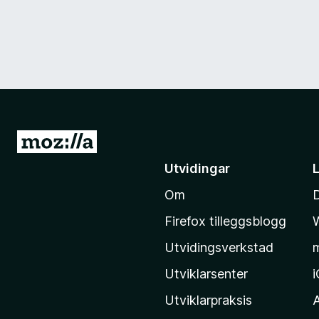
G
å
Utvidingar
t
Om
i
l
Firefox tilleggsblogg
M
Utvidingsverkstad
o
z
Utviklarsenter
i
Utviklarpraksis
l