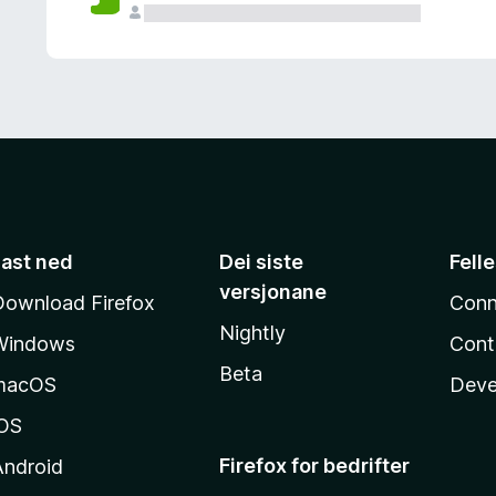
Last ned
Dei siste
Fell
versjonane
Download Firefox
Conn
Nightly
Windows
Cont
Beta
macOS
Deve
iOS
Firefox for bedrifter
Android