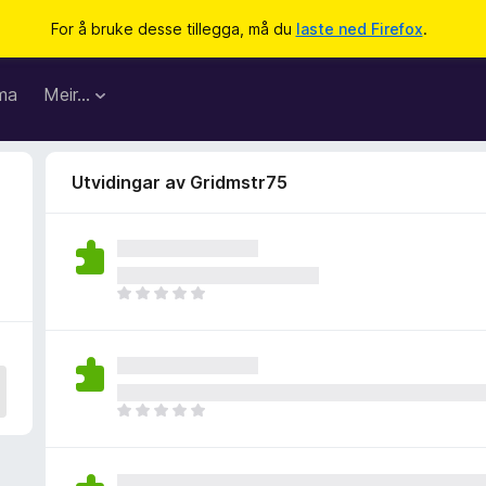
For å bruke desse tillegga, må du
laste ned Firefox
.
ma
Meir…
Utvidingar av Gridmstr75
I
n
g
e
n
v
I
u
n
r
g
d
e