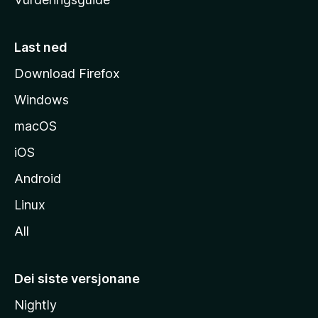
m
e
s
Last ned
i
Download Firefox
d
Windows
a
macOS
iOS
Android
Linux
All
Dei siste versjonane
Nightly