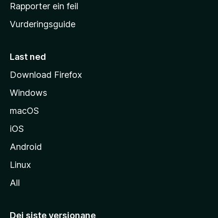
e
Rapporter ein feil
i
Vurderingsguide
m
e
s
Last ned
i
Download Firefox
d
Windows
a
macOS
iOS
Android
Linux
All
Dei siste versjonane