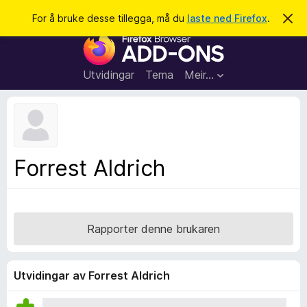
S
Logg inn
For å bruke desse tillegga, må du
laste ned Firefox
.
A
v
ø
N
v
k
i
e
s
t
d
Utvidingar
Tema
Meir…
e
t
n
l
n
e
e
m
s
e
l
a
Forrest Aldrich
d
r
i
n
t
g
i
a
l
Rapporter denne brukaren
l
e
g
Utvidingar av Forrest Aldrich
g
f