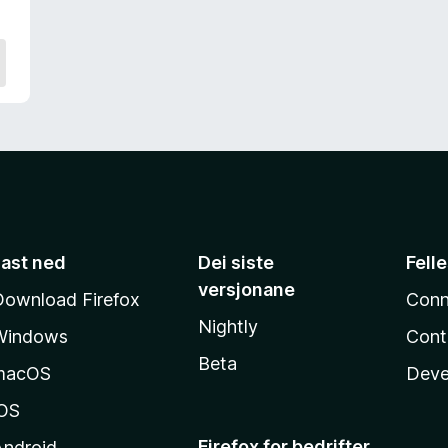
Last ned
Dei siste
Fell
versjonane
Download Firefox
Conn
Nightly
Windows
Cont
Beta
macOS
Deve
iOS
Firefox for bedrifter
Android