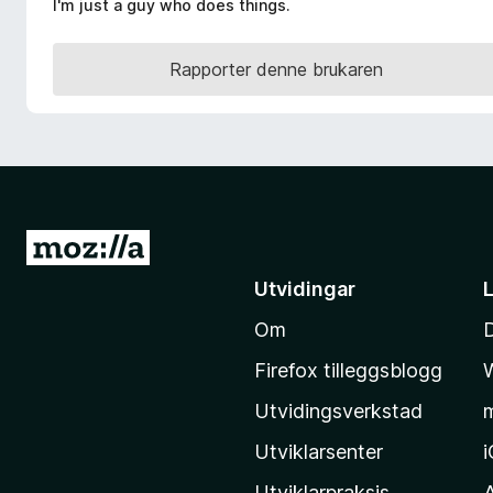
I'm just a guy who does things.
o
r
Rapporter denne brukaren
F
i
r
e
f
o
x
G
å
Utvidingar
t
Om
i
l
Firefox tilleggsblogg
M
Utvidingsverkstad
o
z
Utviklarsenter
i
Utviklarpraksis