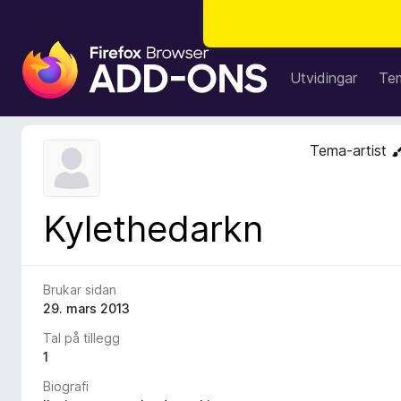
N
e
Utvidingar
Te
t
t
l
Tema-artist
e
s
a
Kylethedarkn
r
t
i
l
Brukar sidan
l
29. mars 2013
e
Tal på tillegg
g
1
g
Biografi
f