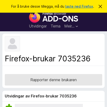
S
Logg inn
For å bruke desse tillegga, må du
laste ned Firefox
.
A
v
ø
N
v
k
i
e
s
t
d
Utvidingar
Tema
Meir…
e
t
n
l
n
e
e
m
s
e
l
a
Firefox-brukar 7035236
d
r
i
n
t
g
i
a
l
Rapporter denne brukaren
l
e
g
Utvidingar av Firefox-brukar 7035236
g
f