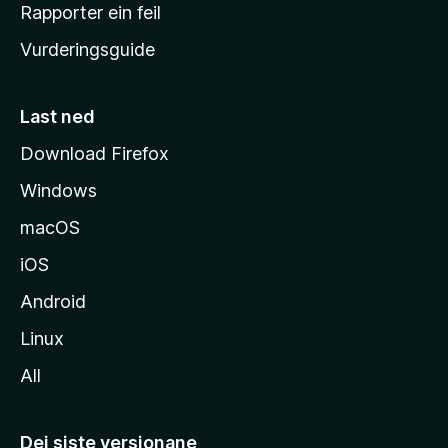
e
Rapporter ein feil
i
Vurderingsguide
m
e
s
Last ned
i
Download Firefox
d
Windows
a
macOS
iOS
Android
Linux
All
Dei siste versjonane