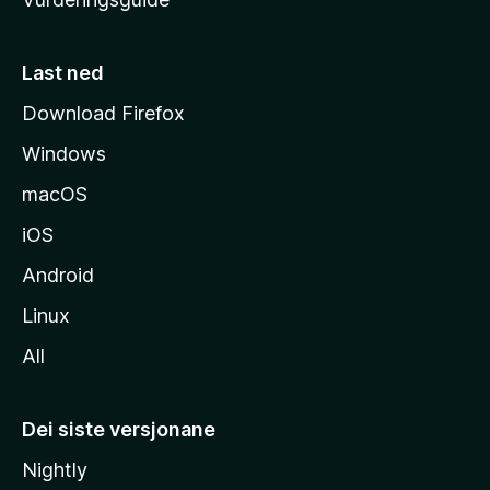
m
e
s
Last ned
i
Download Firefox
d
Windows
a
macOS
iOS
Android
Linux
All
Dei siste versjonane
Nightly