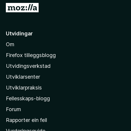
o
G
r
å
F
t
i
i
Utvidingar
r
l
e
Om
M
f
o
o
Firefox tilleggsblogg
x
z
Utvidingsverkstad
i
Utviklarsenter
l
l
Utviklarpraksis
a
Fellesskaps-blogg
-
h
Forum
e
Rapporter ein feil
i
Vurderingsguide