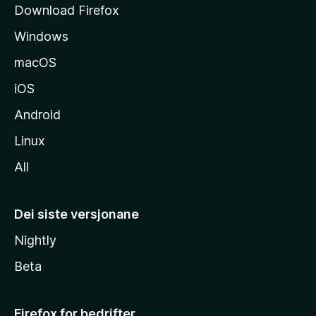
Download Firefox
d
Windows
a
macOS
iOS
Android
Linux
All
Dei siste versjonane
Nightly
Beta
Firefox for bedrifter