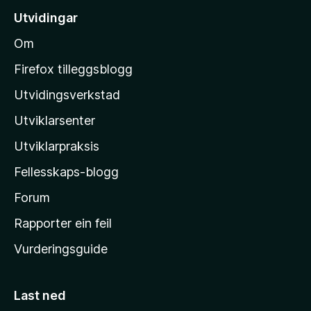
r
i
e
Utvidingar
i
l
n
n
Om
n
M
g
o
o
a
Firefox tilleggsblogg
r
z
Utvidingsverkstad
e
i
n
Utviklarsenter
l
n
o
l
Utviklarpraksis
a
Fellesskaps-blogg
-
h
Forum
e
Rapporter ein feil
i
Vurderingsguide
m
e
s
Last ned
i