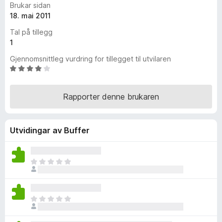
Brukar sidan
o
18. mai 2011
r
Tal på tillegg
F
1
i
r
Gjennomsnittleg vurdring for tillegget til utvilaren
e
V
u
f
r
o
Rapporter denne brukaren
d
x
e
r
Utvidingar av Buffer
i
n
g
:
I
4
n
,
g
2
e
I
a
n
n
v
v
g