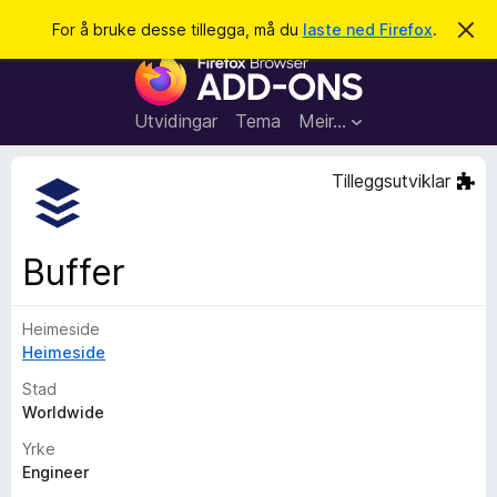
S
Logg inn
For å bruke desse tillegga, må du
laste ned Firefox
.
A
v
ø
N
v
k
i
e
s
t
d
Utvidingar
Tema
Meir…
e
t
n
l
n
Tilleggsutviklar
e
e
m
s
e
l
a
Buffer
d
r
i
n
t
g
Heimeside
i
a
Heimeside
l
l
Stad
e
Worldwide
g
Yrke
g
Engineer
f