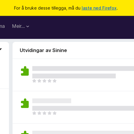
For å bruke desse tillegga, må du
laste ned Firefox
.
ma
Meir…
Utvidingar av Sinine
I
n
g
e
n
v
I
u
n
r
g
d
e