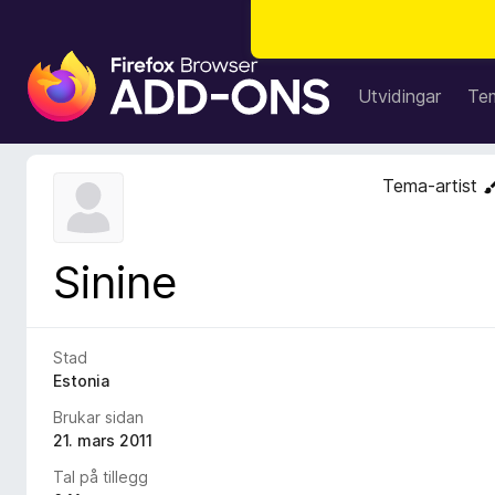
N
e
Utvidingar
Te
t
t
l
Tema-artist
e
s
a
Sinine
r
t
i
l
Stad
l
Estonia
e
Brukar sidan
g
21. mars 2011
g
Tal på tillegg
f