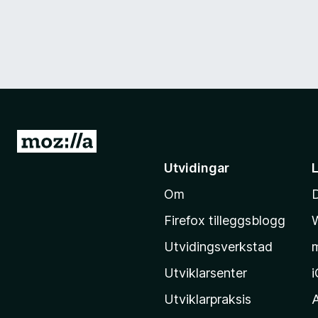
G
å
Utvidingar
t
Om
i
l
Firefox tilleggsblogg
M
Utvidingsverkstad
o
z
Utviklarsenter
i
Utviklarpraksis
l