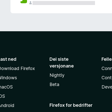
Last ned
Dei siste
Fell
versjonane
Download Firefox
Conn
Nightly
Windows
Cont
Beta
macOS
Deve
iOS
Firefox for bedrifter
Android