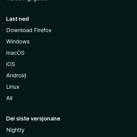
m
e
s
Last ned
i
Download Firefox
d
Windows
a
macOS
iOS
Android
Linux
All
Dei siste versjonane
Nightly