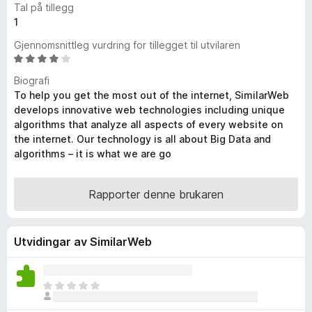
Tal på tillegg
o
1
r
Gjennomsnittleg vurdring for tillegget til utvilaren
F
V
i
u
r
Biografi
r
To help you get the most out of the internet, SimilarWeb
e
d
develops innovative web technologies including unique
f
e
algorithms that analyze all aspects of every website on
o
r
the internet. Our technology is all about Big Data and
x
i
algorithms – it is what we are go
n
g
:
Rapporter denne brukaren
4
,
1
Utvidingar av SimilarWeb
a
v
5
I
n