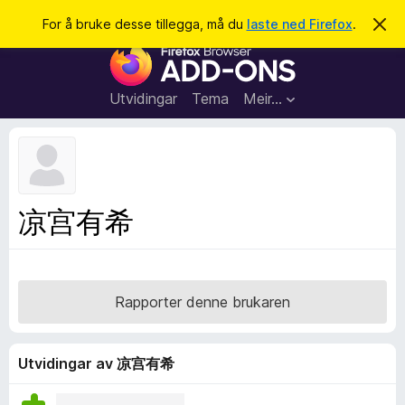
S
Logg inn
For å bruke desse tillegga, må du
laste ned Firefox
.
A
v
ø
N
v
k
i
e
s
t
d
Utvidingar
Tema
Meir…
e
t
n
l
n
e
e
m
s
e
l
a
凉宫有希
d
r
i
n
t
g
i
a
l
Rapporter denne brukaren
l
e
g
Utvidingar av 凉宫有希
g
f