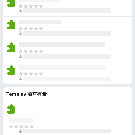
n
r
e
a
r
I
n
i
n
r
d
n
o
n
v
e
e
g
g
u
n
r
e
a
r
I
n
i
n
r
d
n
o
n
v
e
e
g
g
u
n
r
e
a
r
I
n
i
n
r
d
n
o
n
v
e
e
g
g
u
n
r
e
a
r
I
n
i
n
r
d
n
o
n
v
e
e
g
g
u
n
r
Tema av 凉宫有希
e
a
r
n
i
n
r
d
o
n
v
e
e
g
u
n
r
a
r
n
i
r
d
o
I
n
e
e
n
g