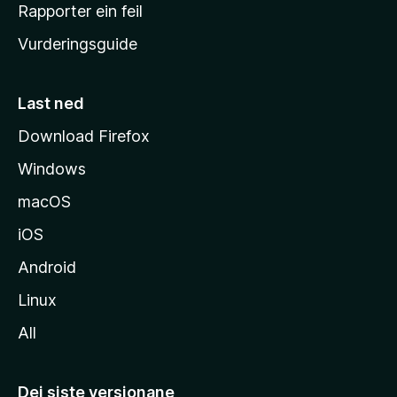
e
Rapporter ein feil
i
Vurderingsguide
m
e
s
Last ned
i
Download Firefox
d
Windows
a
macOS
iOS
Android
Linux
All
Dei siste versjonane