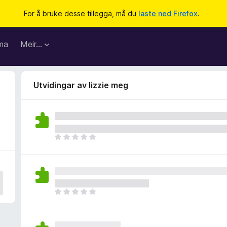
For å bruke desse tillegga, må du
laste ned Firefox
.
ma
Meir…
Utvidingar av lizzie meg
I
n
g
e
n
v
I
u
n
r
g
d
e