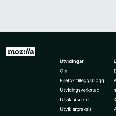
G
å
Utvidingar
t
Om
i
l
Firefox tilleggsblogg
M
Utvidingsverkstad
o
z
Utviklarsenter
i
Utviklarpraksis
l