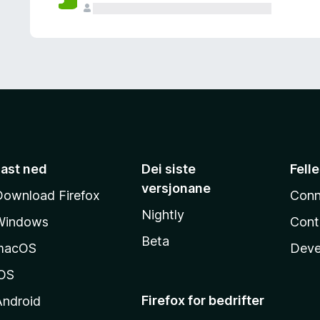
Last ned
Dei siste
Fell
versjonane
Download Firefox
Conn
Nightly
Windows
Cont
Beta
macOS
Deve
iOS
Firefox for bedrifter
Android