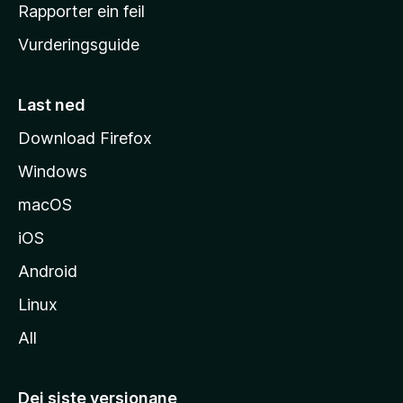
e
Rapporter ein feil
i
Vurderingsguide
m
e
s
Last ned
i
Download Firefox
d
Windows
a
macOS
iOS
Android
Linux
All
Dei siste versjonane